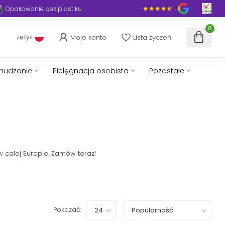
Opakowanie bez plastiku
0
Moje konto
Lista życzeń
Język
chudzanie
Pielęgnacja osobista
Pozostałe
 całej Europie. Zamów teraz!
Pokazać: