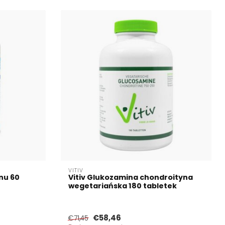
VITIV
nu 60
Vitiv Glukozamina chondroityna
wegetariańska 180 tabletek
€58,46
€71,45