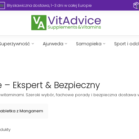
Błyskawiczna dostawa, 1–3 dni w całej Europie
Superżywność
Ajurweda
Samopieka
Sport i od
 – Ekspert & Bezpieczny
 witaminami. Szeroki wybór, fachowe porady i bezpieczna dostawa w
Tabletka z Manganem
dukty