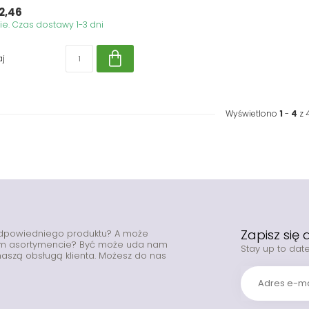
2,46
. Czas dostawy 1-3 dni
j
Wyświetlono
1
-
4
z 
Zapisz się
odpowiedniego produktu? A może
zym asortymencie? Być może uda nam
Stay up to date
z naszą obsługą klienta. Możesz do nas