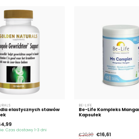
URALS
BE-LIFE
dla elastycznych stawów
Be-Life Kompleks Manga
tek
Kapsułek
4,99
. Czas dostawy 1-3 dni
€16,61
€20,30