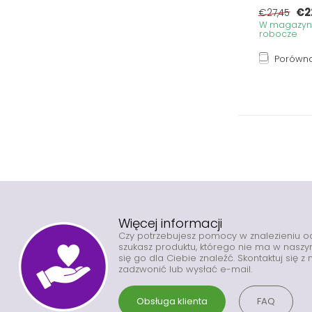
€2
€27,45
W magazynie
robocze
Porówna
Więcej informacji
Czy potrzebujesz pomocy w znalezieniu 
szukasz produktu, którego nie ma w nas
się go dla Ciebie znaleźć. Skontaktuj się 
zadzwonić lub wysłać e-mail.
Obsługa klienta
FAQ