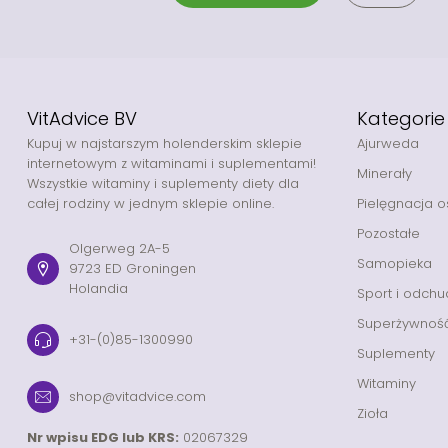
VitAdvice BV
Kategorie
Kupuj w najstarszym holenderskim sklepie
Ajurweda
internetowym z witaminami i suplementami!
Minerały
Wszystkie witaminy i suplementy diety dla
całej rodziny w jednym sklepie online.
Pielęgnacja o
Pozostałe
Olgerweg 2A-5
Samopieka
9723 ED Groningen
Holandia
Sport i odchu
Superżywnoś
+31-(0)85-1300990
Suplementy
Witaminy
shop@vitadvice.com
Zioła
Nr wpisu EDG lub KRS:
02067329