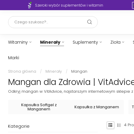
Szeroki wybór suplementów i witamin
Witaminy
Minerały
Suplementy
Zioła
Marki
Strona główna
/
Minerały
/
Mangan
Mangan dla Zdrowia | VitAdvice
Odkryj mangan w VitAdvice, najstarszym internetowym sklepie z
Kapsułka Softgel z
Kapsułka z Manganem
Manganem
4
Pro
Kategorie