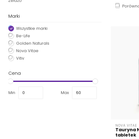
Żelazo
Porówna
Marki
Wszystkie marki
Be-Life
Golden Naturals
Nova Vitae
Vitiv
Cena
Min
Max
NOVA VITAE
Tauryna N
tabletek