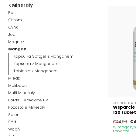
Minerały
Bor
Chrom
Cynk
Jod
Magnez
Mangan
Kapsułka Softgel z Manganem
Kapsułka z Manganem
Tabletka z Manganem
Miedź
Molibden
Multi Minerały
Potas - VitAdvice BV
GOLDEN NAT
Wsparcie 
Pozostałe Minerały
120 table
Selen
€4
Sód
€54,99
W magazynie
Wapń
robocze