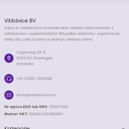
VitAdvice BV
Kupuj w najstarszym holenderskim sklepie internetowym z
witaminami i suplementami! Wszystkie witaminy i suplementy
diety dla całej rodziny w jednym sklepie online.
Olgerweg 2A-5
9723 ED Groningen
Holandia
+31-(0)85-1300990
shop@vitadvice.com
Nr wpisu EDG lub KRS:
02067329
Numer VAT:
NL8082.56.889B01
Kategorie