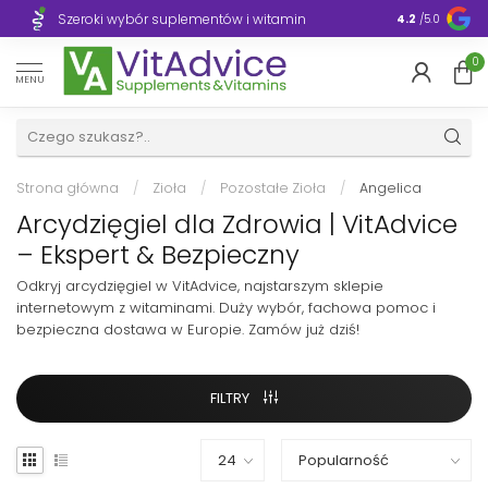
Szeroki wybór suplementów i witamin
Błyskawiczn
4.2
/5.0
0
MENU
Strona główna
/
Zioła
/
Pozostałe Zioła
/
Angelica
Arcydzięgiel dla Zdrowia | VitAdvice
– Ekspert & Bezpieczny
Odkryj arcydzięgiel w VitAdvice, najstarszym sklepie
internetowym z witaminami. Duży wybór, fachowa pomoc i
bezpieczna dostawa w Europie. Zamów już dziś!
FILTRY