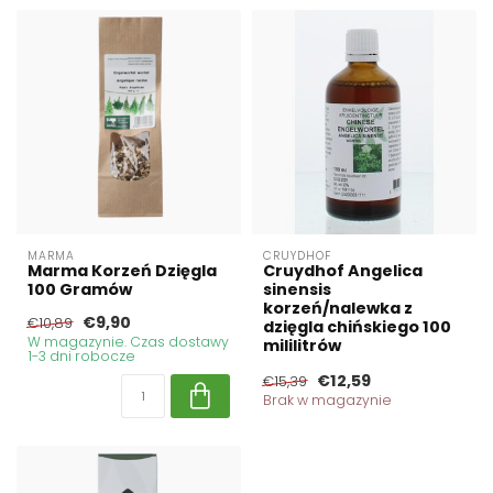
MARMA
CRUYDHOF
Marma Korzeń Dzięgla
Cruydhof Angelica
100 Gramów
sinensis
korzeń/nalewka z
€9,90
€10,89
dzięgla chińskiego 100
W magazynie. Czas dostawy
mililitrów
1-3 dni robocze
€12,59
€15,39
Brak w magazynie