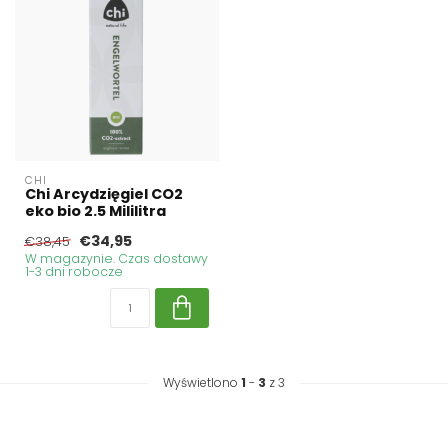
CHI
Chi Arcydzięgiel CO2
eko bio 2.5 Mililitra
€34,95
€38,45
W magazynie. Czas dostawy
1-3 dni robocze
Wyświetlono
1
-
3
z 3