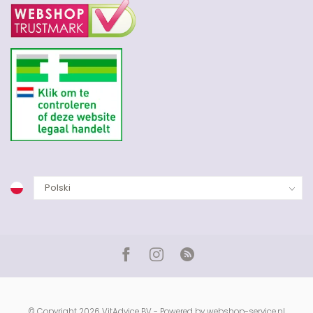
© Copyright 2026 VitAdvice BV - Powered by
webshop-service.nl