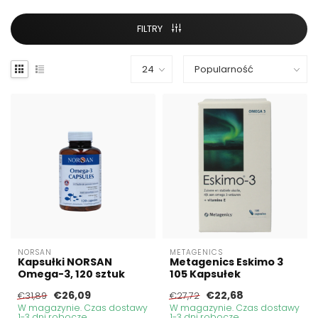
FILTRY
NORSAN
METAGENICS
Kapsułki NORSAN
Metagenics Eskimo 3
Omega-3, 120 sztuk
105 Kapsułek
€26,09
€22,68
€31,89
€27,72
W magazynie. Czas dostawy
W magazynie. Czas dostawy
1-3 dni robocze
1-3 dni robocze