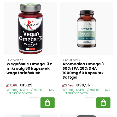
LUCOVITAAL
AROMEDICA
Wegańskie Omega-3 z
Aromedica Omega 3
mikroalg 60 kapsułek
50% EPA 25% DHA
wegetariańskich
1000mg 60 Kapsułek
Softgel
€15,29
€30,56
€18,69
€37,35
W magazynie. Czas dostawy
W magazynie. Czas dostawy
1-3 dni robocze
1-3 dni robocze