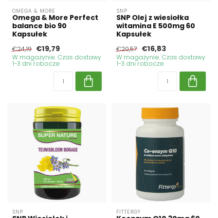
OMEGA & MORE
SNP
Omega & More Perfect
SNP Olej z wiesiołka
balance bio 90
witamina E 500mg 60
Kapsułek
Kapsułek
€19,79
€16,83
€24,19
€20,57
W magazynie. Czas dostawy
W magazynie. Czas dostawy
1-3 dni robocze
1-3 dni robocze
SNP
FITTERGY