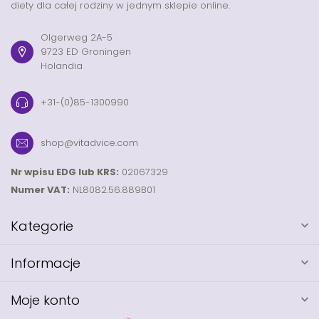
diety dla całej rodziny w jednym sklepie online.
Olgerweg 2A-5
9723 ED Groningen
Holandia
+31-(0)85-1300990
shop@vitadvice.com
Nr wpisu EDG lub KRS:
02067329
Numer VAT:
NL8082.56.889B01
Kategorie
Informacje
Moje konto