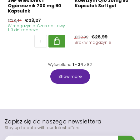
SNP Wiesiołek i
Koenzym Q10 30mg 60
Ogórecznik 700 mg 60
Kapsułek Softgel
Kapsułek
€23,27
€28,44
W magazynie. Czas dostawy
1-3 dni robocze
€26,99
€32,99
Brak w magazynie
Wyświetlono
1
-
24
z 82
Show more
Zapisz się do naszego newslettera
Stay up to date with our latest offers