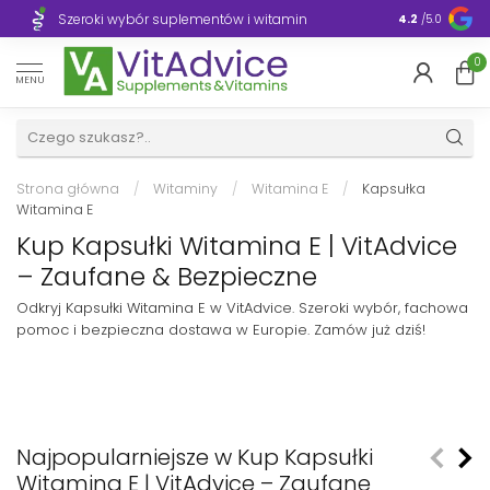
Szeroki wybór suplementów i witamin
Błyskawiczn
4.2
/5.0
0
MENU
Strona główna
/
Witaminy
/
Witamina E
/
Kapsułka
Witamina E
Kup Kapsułki Witamina E | VitAdvice
– Zaufane & Bezpieczne
Odkryj Kapsułki Witamina E w VitAdvice. Szeroki wybór, fachowa
pomoc i bezpieczna dostawa w Europie. Zamów już dziś!
Najpopularniejsze w Kup Kapsułki
Witamina E | VitAdvice – Zaufane