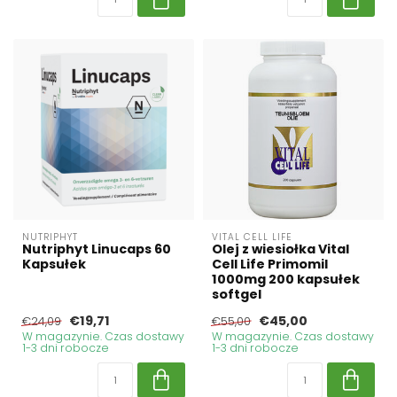
NUTRIPHYT
VITAL CELL LIFE
Nutriphyt Linucaps 60
Olej z wiesiołka Vital
Kapsułek
Cell Life Primomil
1000mg 200 kapsułek
softgel
€19,71
€45,00
€24,09
€55,00
W magazynie. Czas dostawy
W magazynie. Czas dostawy
1-3 dni robocze
1-3 dni robocze