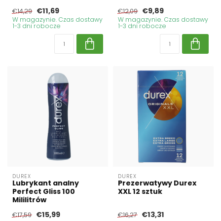
€11,69
€9,89
€14,29
€12,09
W magazynie. Czas dostawy
W magazynie. Czas dostawy
1-3 dni robocze
1-3 dni robocze
DUREX
DUREX
Lubrykant analny
Prezerwatywy Durex
Perfect Gliss 100
XXL 12 sztuk
Mililitrów
€15,99
€13,31
€17,59
€16,27