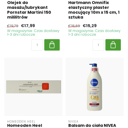
Olejek do
Hartmann Omnifix
masażu/lubrykant
elastyczny plaster
Pornstar Martini 150
mocujący 10m x 15 cm, 1
mililitrów
sztuka
€17,99
€15,29
€19,79
€18,69
W magazynie. Czas dostawy
W magazynie. Czas dostawy
1-3 dni robocze
1-3 dni robocze
HOMEODEN HEEL
NIVEA
Homeoden Heel
Balsam do ciała NIVEA