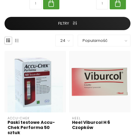
FILTRY
ACCU-CHEK
HEEL
Paski testowe Accu-
Heel Viburcol H 6
Chek Performa 50
Czopków
sztuk