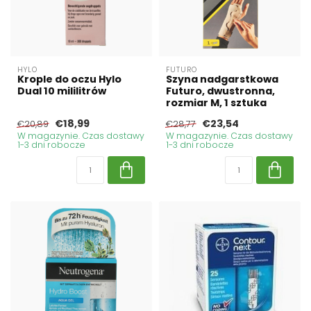
HYLO
FUTURO
Krople do oczu Hylo
Szyna nadgarstkowa
Dual 10 mililitrów
Futuro, dwustronna,
rozmiar M, 1 sztuka
€18,99
€23,54
€20,89
€28,77
W magazynie. Czas dostawy
W magazynie. Czas dostawy
1-3 dni robocze
1-3 dni robocze