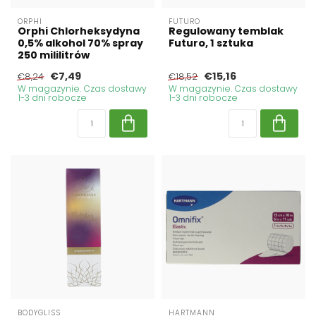
ORPHI
FUTURO
Orphi Chlorheksydyna
Regulowany temblak
0,5% alkohol 70% spray
Futuro, 1 sztuka
250 mililitrów
€7,49
€15,16
€8,24
€18,52
W magazynie. Czas dostawy
W magazynie. Czas dostawy
1-3 dni robocze
1-3 dni robocze
BODYGLISS
HARTMANN