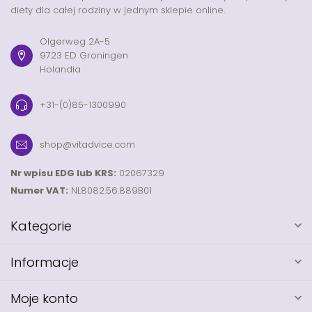
diety dla całej rodziny w jednym sklepie online.
Olgerweg 2A-5
9723 ED Groningen
Holandia
+31-(0)85-1300990
shop@vitadvice.com
Nr wpisu EDG lub KRS:
02067329
Numer VAT:
NL8082.56.889B01
Kategorie
Informacje
Moje konto