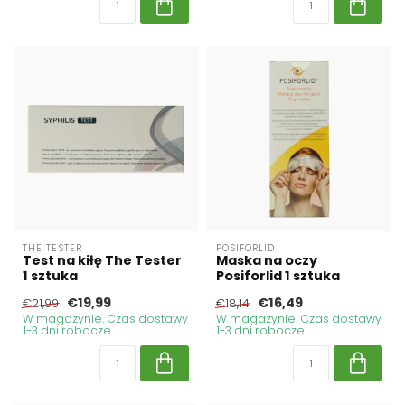
THE TESTER
POSIFORLID
Test na kiłę The Tester
Maska na oczy
1 sztuka
Posiforlid 1 sztuka
€19,99
€16,49
€21,99
€18,14
W magazynie. Czas dostawy
W magazynie. Czas dostawy
1-3 dni robocze
1-3 dni robocze