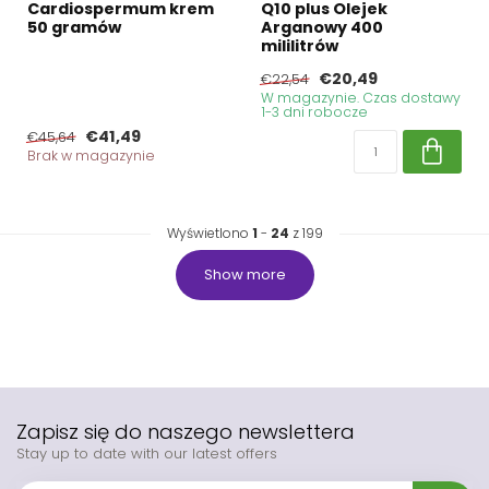
Cardiospermum krem
Q10 plus Olejek
50 gramów
Arganowy 400
mililitrów
€20,49
€22,54
W magazynie. Czas dostawy
1-3 dni robocze
€41,49
€45,64
Brak w magazynie
Wyświetlono
1
-
24
z 199
Show more
Zapisz się do naszego newslettera
Stay up to date with our latest offers