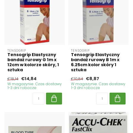
TENSOGRIP
TENSOGRIP
Tensogrip Elastyczny
Tensogrip Elastyczny
bandaż rurowy G 1m x
bandaż rurowy B 1m x
12cm w kolorze skóry, 1
6.25cm kolor skóry 1
sztuka
sztuka
€14,84
€8,87
€18,14
€10,84
W magazynie. Czas dostawy
W magazynie. Czas dostawy
1-3 dni robocze
1-3 dni robocze