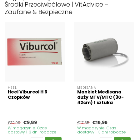
Środki Przeciwbólowe | VitAdvice –
Zaufane & Bezpieczne
HEEL
MEDISANA
Heel Viburcol H 6
Mankiet Medisana
Czopków
duży MTV/MTC (30-
42cm) 1 sztuka
€9,89
€15,95
€12,09
€17,55
W magazynie. Czas
W magazynie. Czas
dostawy 1-3 dni robocze
dostawy 1-3 dni robocze