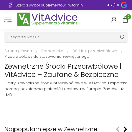
Szeroki wybór suplementów i witamin
Błyskawiczn
4.2
/5.0
0
MENU
Strona główna
/
Samopieka
/
Ból i leki przeciwbólowe
/
Przeciwbólowy do stosowania zewnętrznego
Zewnętrzne Środki Przeciwbólowe |
VitAdvice – Zaufane & Bezpieczne
Odkryj zewnętrzne środki przeciwbólowe w VitAdvice. Ekspercka
pomoc, bezpieczna płatność i dostawa w Europie. Zamów już
dziś!
Najpopularniejsze w Zewnętrzne