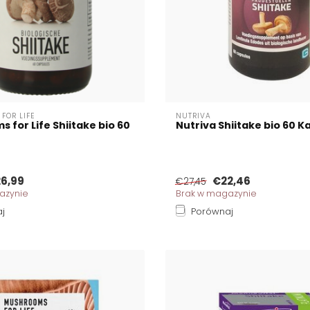
FOR LIFE
NUTRIVA
 for Life Shiitake bio 60
Nutriva Shiitake bio 60 K
6,99
€22,46
€27,45
azynie
Brak w magazynie
j
Porównaj