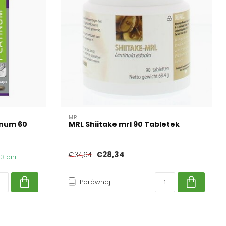
MRL
inum 60
MRL Shiitake mrl 90 Tabletek
€28,34
€34,64
3 dni
Porównaj