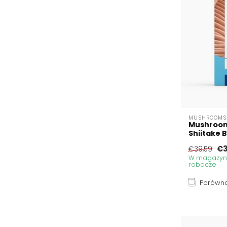
MUSHROOMS 
Mushrooms
Shiitake 
€3
€39,59
W magazynie
robocze
Porówna