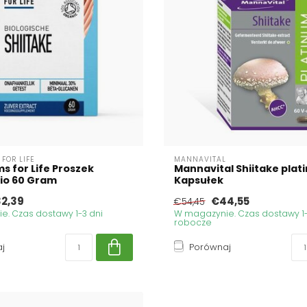
FOR LIFE
MANNAVITAL
 for Life Proszek
Mannavital Shiitake plat
Bio 60 Gram
Kapsułek
2,39
€44,55
€54,45
. Czas dostawy 1-3 dni
W magazynie. Czas dostawy 1-
robocze
j
Porównaj