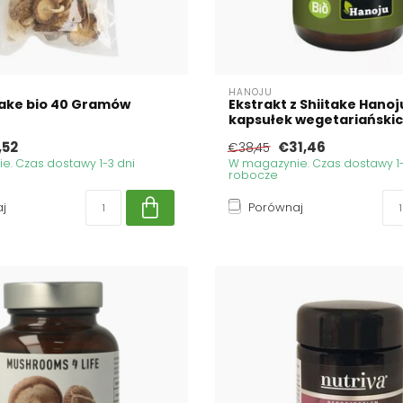
HANOJU
take bio 40 Gramów
Ekstrakt z Shiitake Hanoju
kapsułek wegetariański
,52
€31,46
€38,45
. Czas dostawy 1-3 dni
W magazynie. Czas dostawy 1-
robocze
j
Porównaj