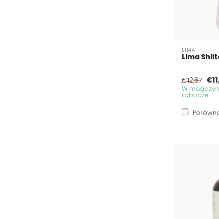
LIMA
Lima Shii
€11
€12,67
W magazynie
robocze
Porówna