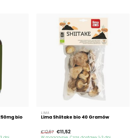
LIMA
250mg bio
Lima Shiitake bio 40 Gramów
€11,52
€12,67
3 dni
W magazynie. Czas dostawy 1-3 dni