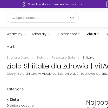
Szeroki wybór suplementów i witamin
Witaminy
Minerały
Suplementy
Zioła
S
Marki
Strona główna
/
Zioła
/
Pozostałe Zioła
/
Shiitake
Zioła Shiitake dla zdrowia | Vi
Odkryj zioła shiitake w VitAdvice. Szeroki wybór, fachowe dora
Kategorie
Zioła
Najpopu
Disintossicazione