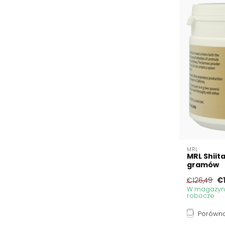
MRL
MRL Shiit
gramów
€
€126,49
W magazynie
robocze
Porówna