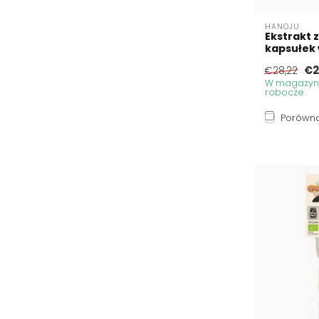
HANOJU
Ekstrakt z
kapsułek
€2
€28,22
W magazynie
robocze
Porówna