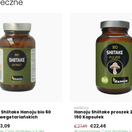
ieczne
HANOJU
 Shiitake Hanoju bio 60
Hanoju Shiitake proszek 
 wegetariańskich
150 Kapsułek
3,09
€22,46
€27,45
. Czas dostawy 1-3 dni
W magazynie. Czas dostawy 1-