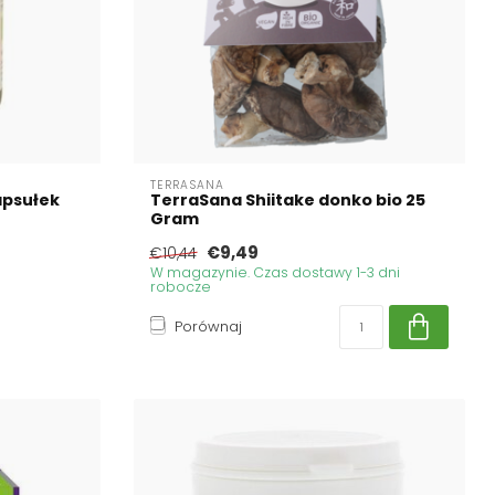
TERRASANA
apsułek
TerraSana Shiitake donko bio 25
Gram
€9,49
€10,44
W magazynie. Czas dostawy 1-3 dni
robocze
Porównaj