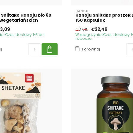
HANOJU
 Shiitake Hanoju bio 60
Hanoju Shiitake proszek
 wegetariańskich
150 Kapsułek
3,09
€22,46
€27,45
. Czas dostawy 1-3 dni
W magazynie. Czas dostawy 1-
robocze
j
Porównaj