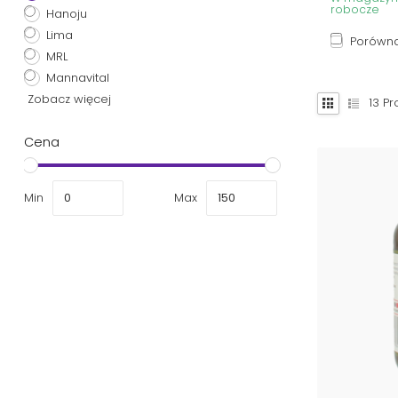
robocze
Hanoju
Lima
Porówna
MRL
Mannavital
Zobacz więcej
13
Pr
Cena
Min
Max