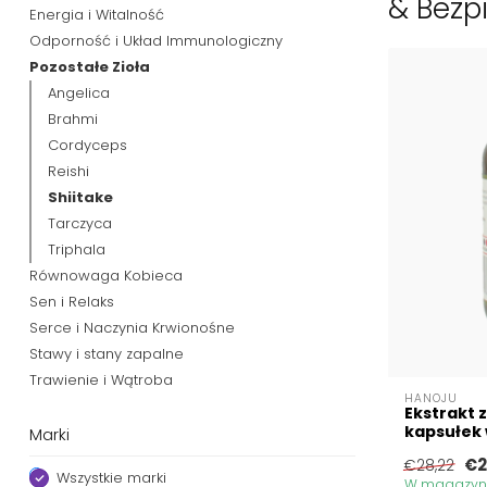
& Bezp
Energia i Witalność
Odporność i Układ Immunologiczny
Pozostałe Zioła
Angelica
Brahmi
Cordyceps
Reishi
Shiitake
Tarczyca
Triphala
Równowaga Kobieca
Sen i Relaks
Serce i Naczynia Krwionośne
Stawy i stany zapalne
Trawienie i Wątroba
HANOJU
Ekstrakt z
kapsułek
Marki
€2
€28,22
Wszystkie marki
W magazynie