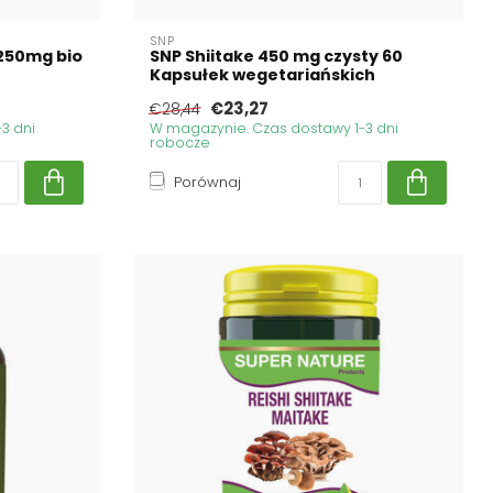
SNP
 250mg bio
SNP Shiitake 450 mg czysty 60
Kapsułek wegetariańskich
€23,27
€28,44
3 dni
W magazynie. Czas dostawy 1-3 dni
robocze
Porównaj