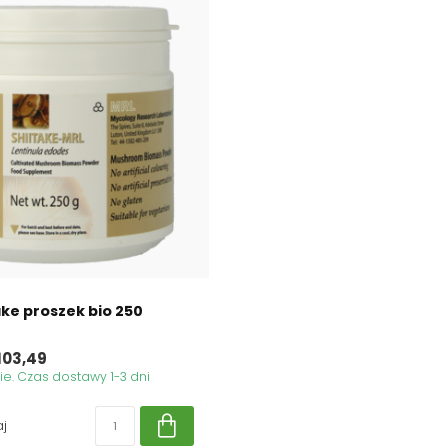
ake proszek bio 250
103,49
. Czas dostawy 1-3 dni
j