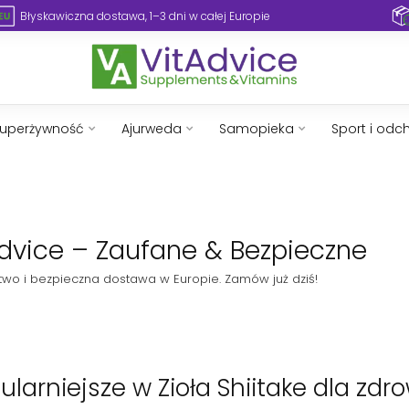
Błyskawiczna dostawa, 1–3 dni w całej Europie
uperżywność
Ajurweda
Samopieka
Sport i odc
tAdvice – Zaufane & Bezpieczne
dztwo i bezpieczna dostawa w Europie. Zamów już dziś!
larniejsze w Zioła Shiitake dla zdr