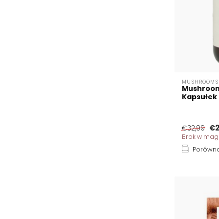
MUSHROOMS 
Mushrooms
Kapsułek
€2
€32,99
Brak w mag
Porówna