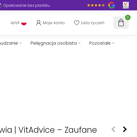
Opakowanie bez plastiku
0
Moje konto
Lista życzeń
Język
hudzanie
Pielęgnacja osobista
Pozostałe
owia | VitAdvice – Zaufane