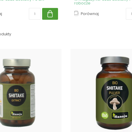
robocze
j
Porównaj
odukty