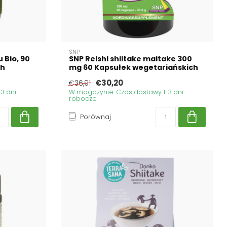
SNP
 Bio, 90
SNP Reishi shiitake maitake 300
ch
mg 60 Kapsułek wegetariańskich
€30,20
€36,91
3 dni
W magazynie. Czas dostawy 1-3 dni
robocze
Porównaj