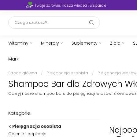
Twoje zdrowie, nasza wiedza i wsparcie
Witaminy
Minerały
Suplementy
Zioła
S
Marki
Strona główna
/
Pielęgnacja osobista
/
Pielęgnacja włosów
Shampoo Bar dla Zdrowych Wło
Odkryj nasze shampoo bars do pielęgnacji włosów. Zrównoważo
Kategorie
Pielęgnacja osobista
Najpop
Golenie i depilacja