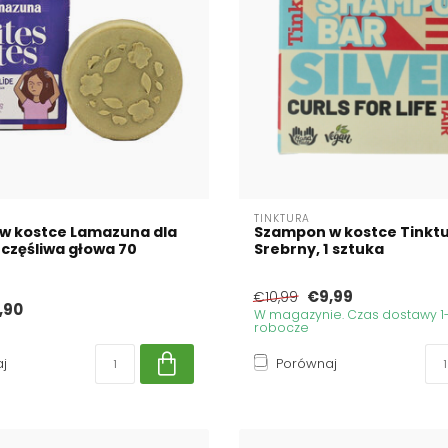
TINKTURA
w kostce Lamazuna dla
Szampon w kostce Tinkt
szczęśliwa głowa 70
Srebrny, 1 sztuka
€9,99
€10,99
,90
W magazynie. Czas dostawy 1-
robocze
j
Porównaj