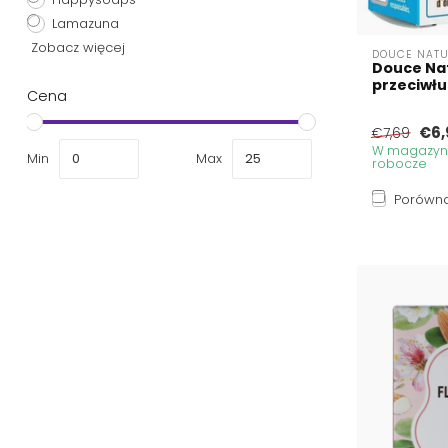
Lamazuna
Zobacz więcej
DOUCE NATU
Douce Na
przeciwł
Cena
€6,
€7,69
W magazynie
Min
Max
robocze
Porówna