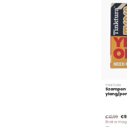
TINKTURA
Szampon 
ylang/pom
€9
€10,99
Brak w mag