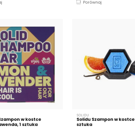
j
Porównaj
SOLIDU
 Szampon w kostce
Solidu Szampon w kostce E
awenda, 1 sztuka
sztuka