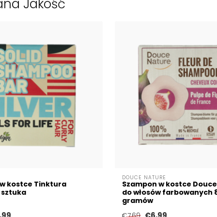
ana Jakość
DOUCE NATURE
w kostce Tinktura
Szampon w kostce Douce
1 sztuka
do włosów farbowanych 
gramów
,99
€6,99
€7,69