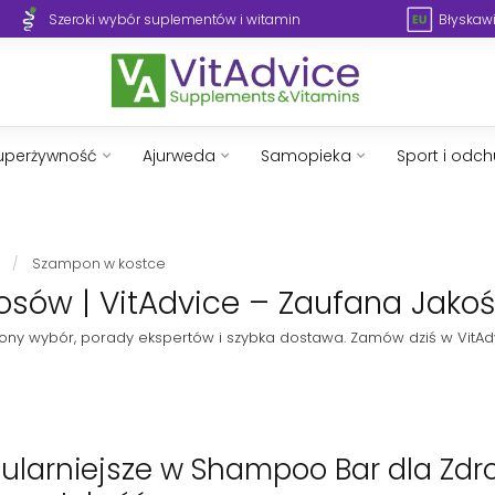
Szeroki wybór suplementów i witamin
Błyskawi
uperżywność
Ajurweda
Samopieka
Sport i odc
/
Szampon w kostce
sów | VitAdvice – Zaufana Jako
ny wybór, porady ekspertów i szybka dostawa. Zamów dziś w VitAd
ularniejsze w Shampoo Bar dla Zdr