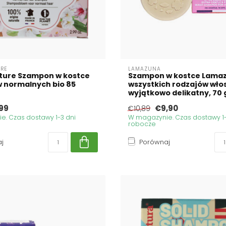
RE
LAMAZUNA
ture Szampon w kostce
Szampon w kostce Lama
 normalnych bio 85
wszystkich rodzajów wło
wyjątkowo delikatny, 70
99
€9,90
€10,89
. Czas dostawy 1-3 dni
W magazynie. Czas dostawy 1-
robocze
j
Porównaj