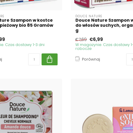
RE
DOUCE NATURE
ture Szampon w kostce
Douce Nature Szampon w
upieżowy bio 85 Gramów
do włosów suchych, orga
g
99
€6,99
€7,69
. Czas dostawy 1-3 dni
W magazynie. Czas dostawy 1-
robocze
j
Porównaj