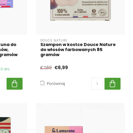
DOUCE NATURE
zuna do
Szampon w kostce Douce Nature
sów,
do włosów farbowanych 85
 gramów
gramów
€6,99
€7,69
3 dni
Porównaj