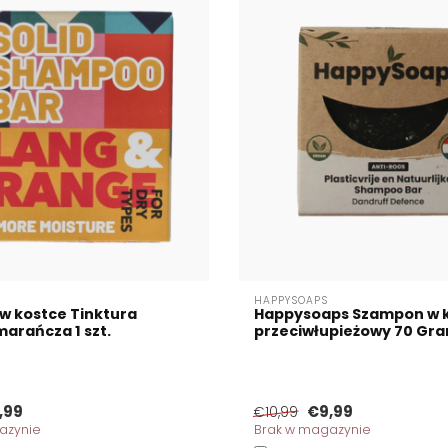
HAPPYSOAPS
w kostce Tinktura
Happysoaps Szampon w 
arańcza 1 szt.
przeciwłupieżowy 70 Gr
,99
€9,99
€10,99
azynie
Brak w magazynie