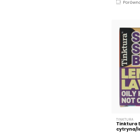
Porówna
TINKTURA
Tinktura
cytryna/l