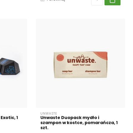
UNWASTE
xotic, 1
Unwaste Duopack mydło i
szampon w kostce, pomarańcza, 1
szt.