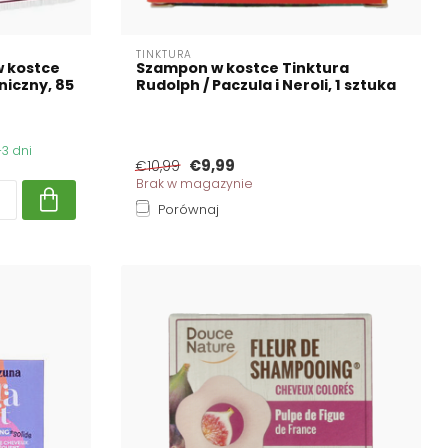
TINKTURA
 kostce
Szampon w kostce Tinktura
niczny, 85
Rudolph / Paczula i Neroli, 1 sztuka
3 dni
€9,99
€10,99
Brak w magazynie
Porównaj