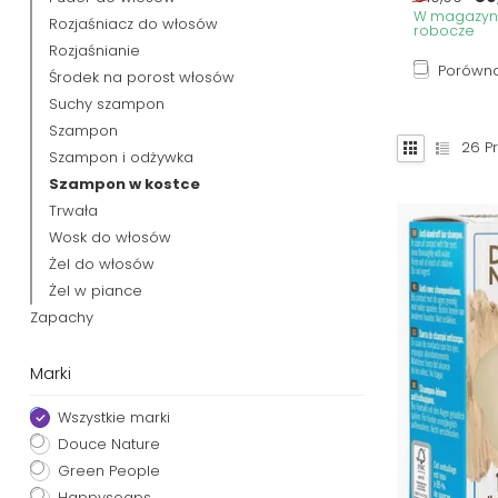
W magazynie
Rozjaśniacz do włosów
robocze
Rozjaśnianie
Porówna
Środek na porost włosów
Suchy szampon
Szampon
26
Pr
Szampon i odżywka
Szampon w kostce
Trwała
Wosk do włosów
Żel do włosów
Żel w piance
Zapachy
Marki
Wszystkie marki
Douce Nature
Green People
Happysoaps