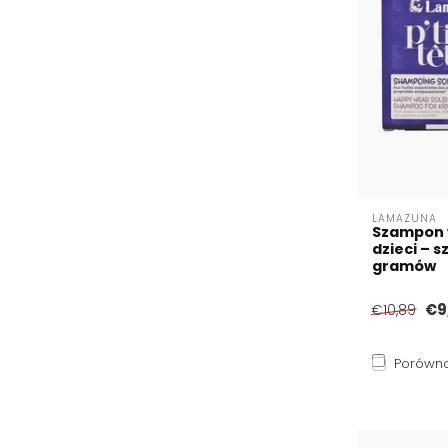
LAMAZUNA
Szampon 
dzieci – 
gramów
€9
€10,89
Porówna