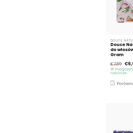
DOUCE NATU
Douce Na
do włosów
Gram
€6,
€7,69
W magazynie
robocze
Porówna