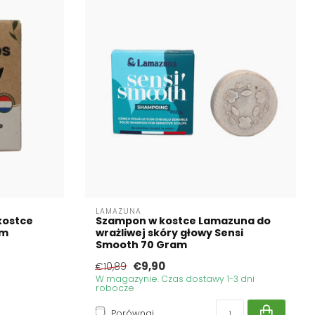
LAMAZUNA
kostce
Szampon w kostce Lamazuna do
am
wrażliwej skóry głowy Sensi
Smooth 70 Gram
€9,90
€10,89
W magazynie. Czas dostawy 1-3 dni
robocze
Porównaj