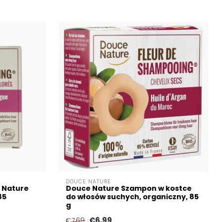
DOUCE NATURE
 Nature
Douce Nature Szampon w kostce
85
do włosów suchych, organiczny, 85
g
€6,99
€7,69