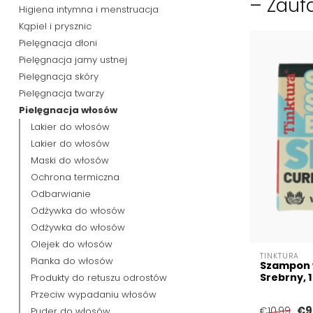
– Zauf
Higiena intymna i menstruacja
Kąpiel i prysznic
Pielęgnacja dłoni
Pielęgnacja jamy ustnej
Pielęgnacja skóry
Pielęgnacja twarzy
Pielęgnacja włosów
Lakier do włosów
Lakier do włosów
Maski do włosów
Ochrona termiczna
Odbarwianie
Odżywka do włosów
Odżywka do włosów
Olejek do włosów
TINKTURA
Pianka do włosów
Szampon 
Srebrny, 
Produkty do retuszu odrostów
Przeciw wypadaniu włosów
€9
Puder do włosów
€10,99