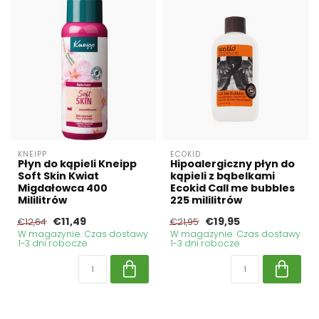
KNEIPP
ECOKID
Płyn do kąpieli Kneipp
Hipoalergiczny płyn do
Soft Skin Kwiat
kąpieli z bąbelkami
Migdałowca 400
Ecokid Call me bubbles
Mililitrów
225 mililitrów
€11,49
€19,95
€12,64
€21,95
W magazynie. Czas dostawy
W magazynie. Czas dostawy
1-3 dni robocze
1-3 dni robocze