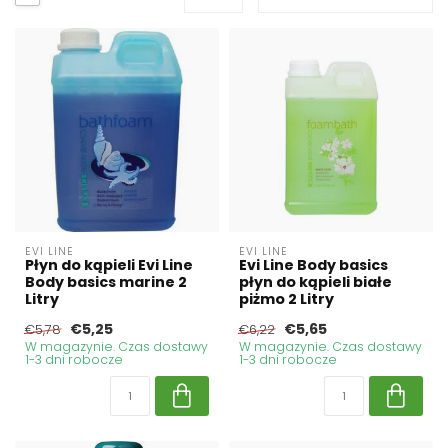
EVI LINE
EVI LINE
Płyn do kąpieli Evi Line
Evi Line Body basics
Body basics marine 2
płyn do kąpieli białe
Litry
piżmo 2 Litry
€5,25
€5,65
€5,78
€6,22
W magazynie. Czas dostawy
W magazynie. Czas dostawy
1-3 dni robocze
1-3 dni robocze