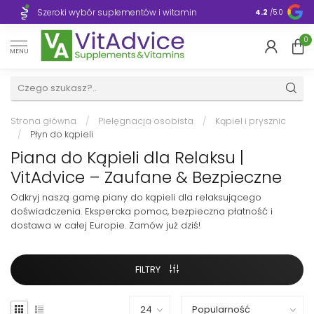
Szeroki wybór suplementów i witamin
Błyskawiczn
4.2
/5.0
0
MENU
Strona główna
/
Pielęgnacja osobista
/
Kąpiel i prysznic
/
Płyn do kąpieli
Piana do Kąpieli dla Relaksu |
VitAdvice – Zaufane & Bezpieczne
Odkryj naszą gamę piany do kąpieli dla relaksującego
doświadczenia. Ekspercka pomoc, bezpieczna płatność i
dostawa w całej Europie. Zamów już dziś!
FILTRY