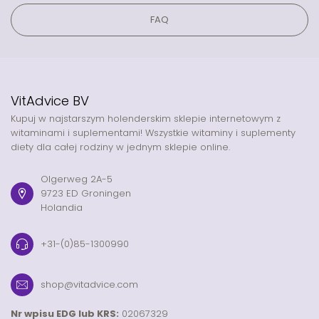
FAQ
VitAdvice BV
Kupuj w najstarszym holenderskim sklepie internetowym z
witaminami i suplementami! Wszystkie witaminy i suplementy
diety dla całej rodziny w jednym sklepie online.
Olgerweg 2A-5
9723 ED Groningen
Holandia
+31-(0)85-1300990
shop@vitadvice.com
Nr wpisu EDG lub KRS:
02067329