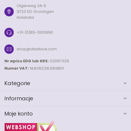
Olgerweg 2A-5
9723 ED Groningen
Holandia
+31-(0)85-1300990
shop@vitadvice.com
Nr wpisu EDG lub KRS:
02067329
Numer VAT:
NL8082.56.889B01
Kategorie
Informacje
Moje konto