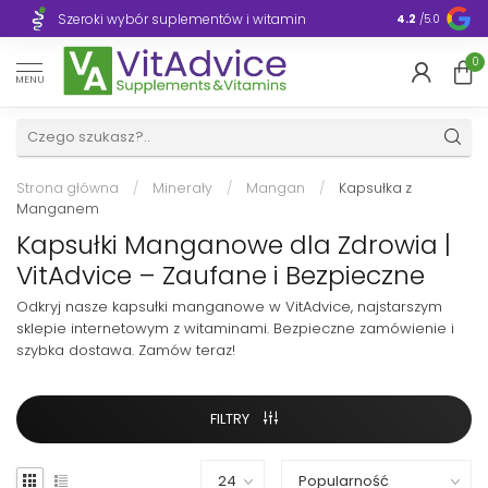
Szeroki wybór suplementów i witamin
Błyskawiczn
4.2
/5.0
0
MENU
Strona główna
/
Minerały
/
Mangan
/
Kapsułka z
Manganem
Kapsułki Manganowe dla Zdrowia |
VitAdvice – Zaufane i Bezpieczne
Odkryj nasze kapsułki manganowe w VitAdvice, najstarszym
sklepie internetowym z witaminami. Bezpieczne zamówienie i
szybka dostawa. Zamów teraz!
FILTRY