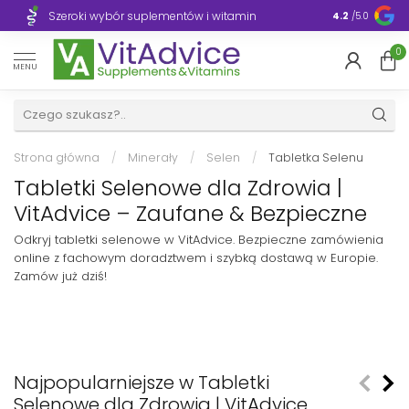
Szeroki wybór suplementów i witamin
Błyskawiczn
4.2
/5.0
0
MENU
Strona główna
/
Minerały
/
Selen
/
Tabletka Selenu
Tabletki Selenowe dla Zdrowia |
VitAdvice – Zaufane & Bezpieczne
Odkryj tabletki selenowe w VitAdvice. Bezpieczne zamówienia
online z fachowym doradztwem i szybką dostawą w Europie.
Zamów już dziś!
Najpopularniejsze w Tabletki
Selenowe dla Zdrowia | VitAdvice