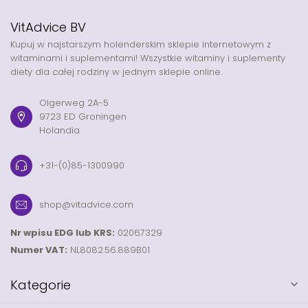
VitAdvice BV
Kupuj w najstarszym holenderskim sklepie internetowym z
witaminami i suplementami! Wszystkie witaminy i suplementy
diety dla całej rodziny w jednym sklepie online.
Olgerweg 2A-5
9723 ED Groningen
Holandia
+31-(0)85-1300990
shop@vitadvice.com
Nr wpisu EDG lub KRS:
02067329
Numer VAT:
NL8082.56.889B01
Kategorie