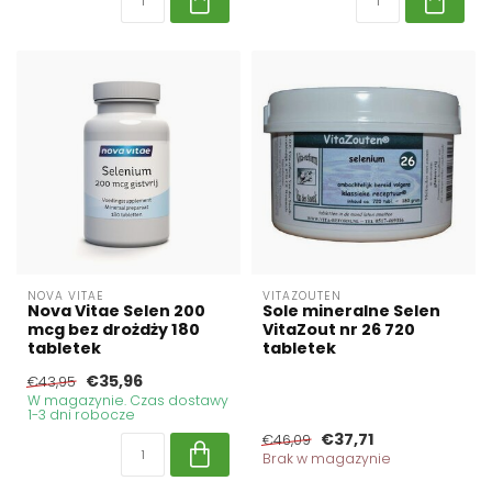
NOVA VITAE
VITAZOUTEN
Nova Vitae Selen 200
Sole mineralne Selen
mcg bez drożdży 180
VitaZout nr 26 720
tabletek
tabletek
€35,96
€43,95
W magazynie. Czas dostawy
1-3 dni robocze
€37,71
€46,09
Brak w magazynie