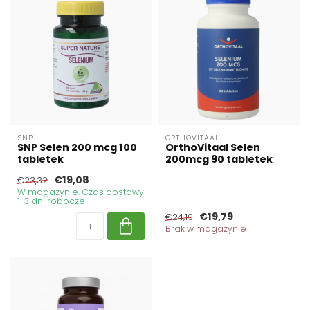
SNP
ORTHOVITAAL
SNP Selen 200 mcg 100
OrthoVitaal Selen
tabletek
200mcg 90 tabletek
€19,08
€23,32
W magazynie. Czas dostawy
1-3 dni robocze
€19,79
€24,19
Brak w magazynie