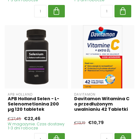
APB HOLLAND
DAVITAMON
APB Holland Selen - L-
Davitamon Witamina C
Selenometionina 200
o przedłużonym
µg 120 tabletek
uwalnianiu 42 Tabletki
€22,46
€27,45
€10,79
€13,19
W magazynie. Czas dostawy
1-3 dni robocze