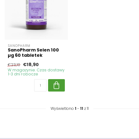
SANOPHARM
SanoPharm Selen 100
µg 60 tabletek
€18,90
€23,10
W magazynie. Czas dostawy
1-3 dni robocze
Wyświetlono
1
-
11
z 11