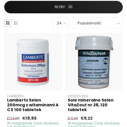
FILTRY
LAMBERTS
VITAZOUTEN
Lamberts Selen
Sole mineralne Selen
200mcg z witaminami A
VitaZout nr 26, 120
C E 100 tabletek
tabletek
€18,86
€9,22
€23,05
€11,26
W magazynie. Czas dostawy
W magazynie. Czas dostawy
1-3 dni robocze
1-3 dni robocze