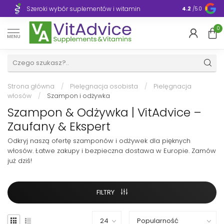
Szeroki wybór suplementów i witamin
Błyskawiczn
4.2
/5.0
0
MENU
Strona główna
/
Pielęgnacja osobista
/
Pielęgnacja
włosów
/
Szampon i odżywka
Szampon & Odżywka | VitAdvice –
Zaufany & Ekspert
Odkryj naszą ofertę szamponów i odżywek dla pięknych
włosów. Łatwe zakupy i bezpieczna dostawa w Europie. Zamów
już dziś!
FILTRY