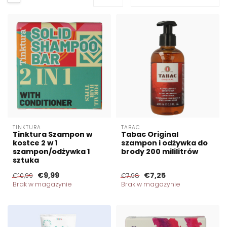
TINKTURA
TABAC
Tinktura Szampon w
Tabac Original
kostce 2 w 1
szampon i odżywka do
szampon/odżywka 1
brody 200 mililitrów
sztuka
€9,99
€7,25
€10,99
€7,98
Brak w magazynie
Brak w magazynie