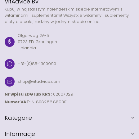
VitAdvice BV
Kupuj w najstarszym holenderskim sklepie internetowym z
witaminami i suplementami! Wszystkie witaminy i suplementy
diety dla całej rodziny w jednym sklepie online.
Olgerweg 2A-5
9723 ED Groningen
Holandia
+31-(0)85-1300990
shop@vitadvice.com
Nr wpisu EDG lub KRS:
02067329
Numer VAT:
NL8082.56.889B01
Kategorie
Informacje