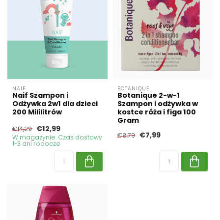
NAIF
BOTANIQUE
Naif Szampon i
Botanique 2-w-1
Odżywka 2w1 dla dzieci
Szampon i odżywka w
200 Mililitrów
kostce róża i figa 100
Gram
€12,99
€14,29
€7,99
€8,79
W magazynie. Czas dostawy
1-3 dni robocze