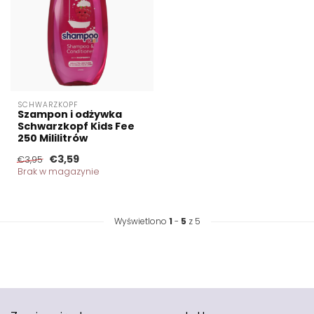
SCHWARZKOPF
Szampon i odżywka
Schwarzkopf Kids Fee
250 Mililitrów
€3,59
€3,95
Brak w magazynie
Wyświetlono
1
-
5
z 5