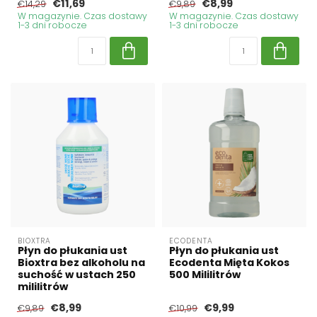
€11,69
€8,99
€14,29
€9,89
W magazynie. Czas dostawy
W magazynie. Czas dostawy
1-3 dni robocze
1-3 dni robocze
BIOXTRA
ECODENTA
Płyn do płukania ust
Płyn do płukania ust
Bioxtra bez alkoholu na
Ecodenta Mięta Kokos
suchość w ustach 250
500 Mililitrów
mililitrów
€8,99
€9,99
€9,89
€10,99