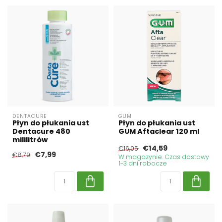
DENTACURE
GUM
Płyn do płukania ust
Płyn do płukania ust
Dentacure 480
GUM Aftaclear 120 ml
mililitrów
€14,59
€16,05
€7,99
€8,79
W magazynie. Czas dostawy
1-3 dni robocze