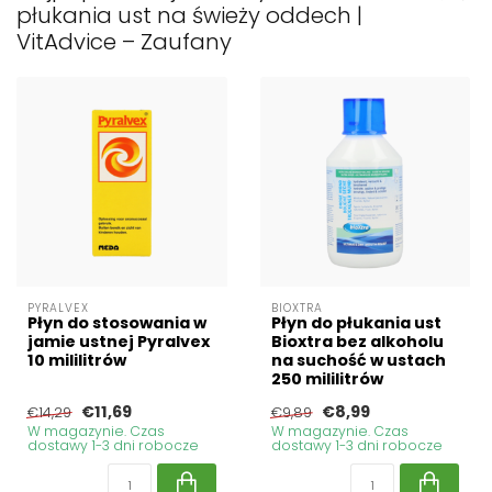
płukania ust na świeży oddech |
VitAdvice – Zaufany
PYRALVEX
BIOXTRA
Płyn do stosowania w
Płyn do płukania ust
jamie ustnej Pyralvex
Bioxtra bez alkoholu
10 mililitrów
na suchość w ustach
250 mililitrów
€11,69
€8,99
€14,29
€9,89
W magazynie. Czas
W magazynie. Czas
dostawy 1-3 dni robocze
dostawy 1-3 dni robocze