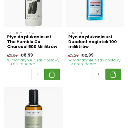
THE HUMBLE CO
DUODENT
Płyn do płukania ust
Płyn do płukania ust
The Humble Co
Duodent nagietek 100
Charcoal 500 Mililitrów
mililitrów
€8,99
€2,99
€9,89
€3,29
W magazynie. Czas dostawy
W magazynie. Czas dostawy
1-3 dni robocze
1-3 dni robocze