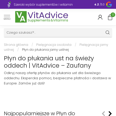
Szeroki wybór suplementów i witamin
Błyskawiczn
4.2
/5.0
0
MENU
Strona główna
/
Pielęgnacja osobista
/
Pielęgnacja jamy
ustnej
/
Płyn do płukania jamy ustnej
Płyn do płukania ust na świeży
oddech | VitAdvice – Zaufany
Odkryj naszą ofertę płynów do płukania ust dla świeżego
oddechu. Ekspercka pomoc, bezpieczne płatności i dostawa w
Europie. Zamów już dziś!
Najpopularniejsze w Płyn do