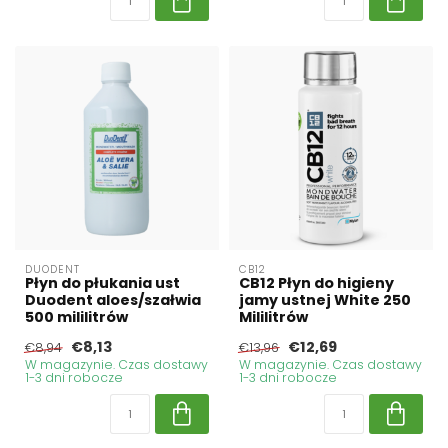
DUODENT
CB12
Płyn do płukania ust
CB12 Płyn do higieny
Duodent aloes/szałwia
jamy ustnej White 250
500 mililitrów
Mililitrów
€8,13
€12,69
€8,94
€13,96
W magazynie. Czas dostawy
W magazynie. Czas dostawy
1-3 dni robocze
1-3 dni robocze