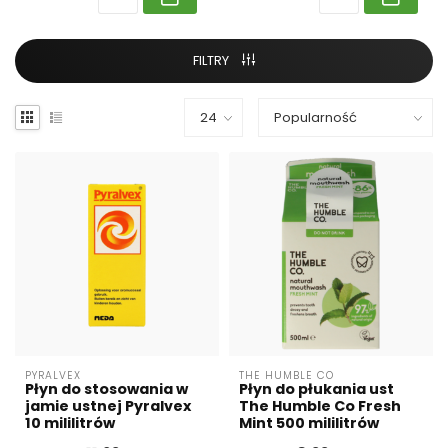
FILTRY
PYRALVEX
THE HUMBLE CO
Płyn do stosowania w
Płyn do płukania ust
jamie ustnej Pyralvex
The Humble Co Fresh
10 mililitrów
Mint 500 mililitrów