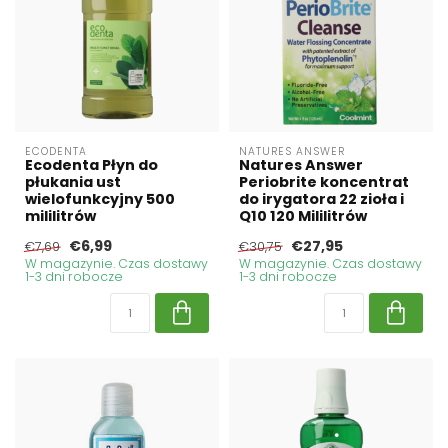
ECODENTA
NATURES ANSWER
Ecodenta Płyn do
Natures Answer
płukania ust
Periobrite koncentrat
wielofunkcyjny 500
do irygatora 22 zioła i
mililitrów
Q10 120 Mililitrów
€6,99
€27,95
€7,69
€30,75
W magazynie. Czas dostawy
W magazynie. Czas dostawy
1-3 dni robocze
1-3 dni robocze