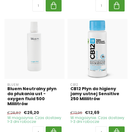
BLUEM
CB12
Bluem Neutralny płyn
CB12 Płyn do higieny
do płukania ust -
jamy ustnej Sensitive
oxygen fluid 500
250 Mililitrów
Mililitrów
€26,20
€12,69
€28,82
€13,96
W magazynie. Czas dostawy
W magazynie. Czas dostawy
1-3 dni robocze
1-3 dni robocze