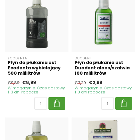
ECODENTA
DUODENT
Płyn do płukania ust
Płyn do płukania ust
Ecodenta wybielający
Duodent aloes/szałwia
500 mililitrów
100 mililitrów
€8,99
€2,99
€9,89
€3,29
W magazynie. Czas dostawy
W magazynie. Czas dostawy
1-3 dni robocze
1-3 dni robocze