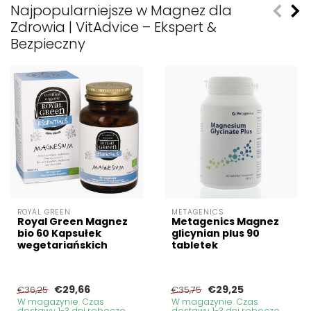
Najpopularniejsze w Magnez dla
Zdrowia | VitAdvice – Ekspert &
Bezpieczny
ROYAL GREEN
METAGENICS
Royal Green Magnez
Metagenics Magnez
bio 60 Kapsułek
glicynian plus 90
wegetariańskich
tabletek
€29,66
€29,25
€36,25
€35,75
W magazynie. Czas
W magazynie. Czas
dostawy 1-3 dni robocze
dostawy 1-3 dni robocze