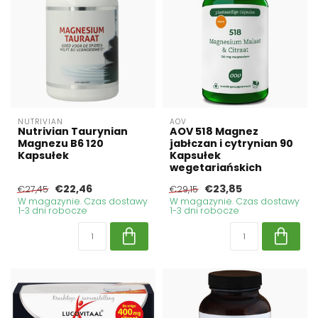
NUTRIVIAN
AOV
Nutrivian Taurynian
AOV 518 Magnez
Magnezu B6 120
jabłczan i cytrynian 90
Kapsułek
Kapsułek
wegetariańskich
€22,46
€23,85
€27,45
€29,15
W magazynie. Czas dostawy
W magazynie. Czas dostawy
1-3 dni robocze
1-3 dni robocze