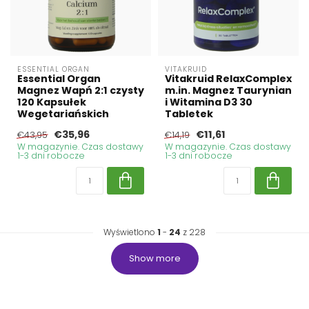
ESSENTIAL ORGAN
VITAKRUID
Essential Organ
Vitakruid RelaxComplex
Magnez Wapń 2:1 czysty
m.in. Magnez Taurynian
120 Kapsułek
i Witamina D3 30
Wegetariańskich
Tabletek
€35,96
€11,61
€43,95
€14,19
W magazynie. Czas dostawy
W magazynie. Czas dostawy
1-3 dni robocze
1-3 dni robocze
Wyświetlono
1
-
24
z 228
Show more