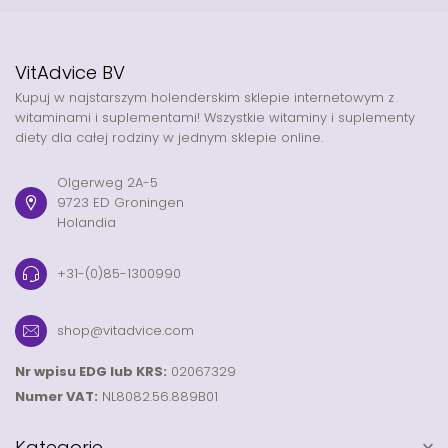
VitAdvice BV
Kupuj w najstarszym holenderskim sklepie internetowym z
witaminami i suplementami! Wszystkie witaminy i suplementy
diety dla całej rodziny w jednym sklepie online.
Olgerweg 2A-5
9723 ED Groningen
Holandia
+31-(0)85-1300990
shop@vitadvice.com
Nr wpisu EDG lub KRS:
02067329
Numer VAT:
NL8082.56.889B01
Kategorie