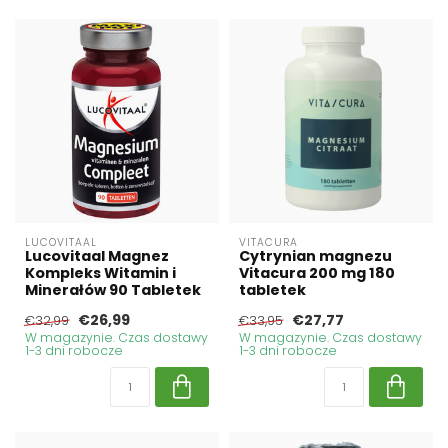
LUCOVITAAL
VITACURA
Lucovitaal Magnez
Cytrynian magnezu
Kompleks Witamin i
Vitacura 200 mg 180
Minerałów 90 Tabletek
tabletek
€26,99
€27,77
€32,99
€33,95
W magazynie. Czas dostawy
W magazynie. Czas dostawy
1-3 dni robocze
1-3 dni robocze