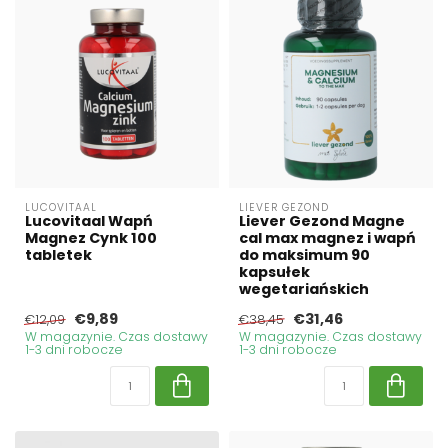
LUCOVITAAL
LIEVER GEZOND
Lucovitaal Wapń
Liever Gezond Magne
Magnez Cynk 100
cal max magnez i wapń
tabletek
do maksimum 90
kapsułek
wegetariańskich
€9,89
€31,46
€12,09
€38,45
W magazynie. Czas dostawy
W magazynie. Czas dostawy
1-3 dni robocze
1-3 dni robocze