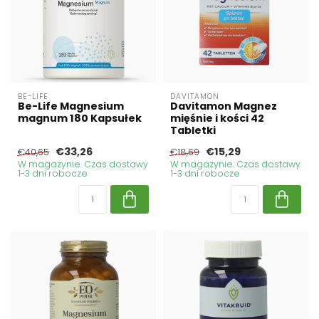
BE-LIFE
DAVITAMON
Be-Life Magnesium
Davitamon Magnez
magnum 180 Kapsułek
mięśnie i kości 42
Tabletki
€33,26
€15,29
€40,65
€18,69
W magazynie. Czas dostawy
W magazynie. Czas dostawy
1-3 dni robocze
1-3 dni robocze