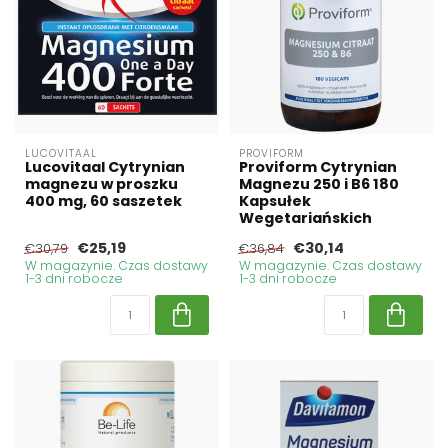
LUCOVITAAL
PROVIFORM
Lucovitaal Cytrynian
Proviform Cytrynian
magnezu w proszku
Magnezu 250 i B6 180
400 mg, 60 saszetek
Kapsułek
Wegetariańskich
€25,19
€30,14
€30,79
€36,84
W magazynie. Czas dostawy
W magazynie. Czas dostawy
1-3 dni robocze
1-3 dni robocze