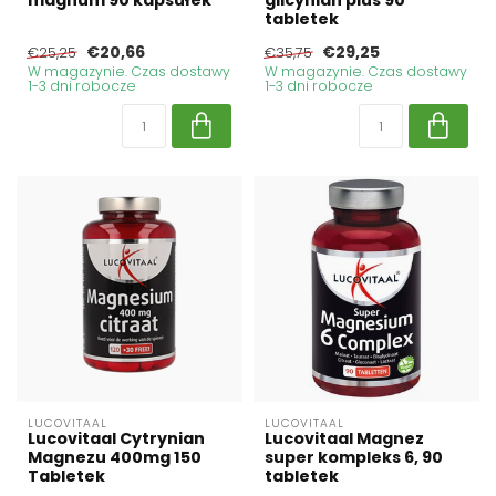
magnum 90 kapsułek
glicynian plus 90
tabletek
€20,66
€29,25
€25,25
€35,75
W magazynie. Czas dostawy
W magazynie. Czas dostawy
1-3 dni robocze
1-3 dni robocze
LUCOVITAAL
LUCOVITAAL
Lucovitaal Cytrynian
Lucovitaal Magnez
Magnezu 400mg 150
super kompleks 6, 90
Tabletek
tabletek