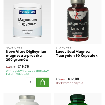
NOVA VITAE
LUCOVITAAL
Nova Vitae Diglicynian
Lucovitaal Magnez
magnezu w proszku
Taurynian 90 Kapsułek
200 gramów
€19,76
€24,15
W magazynie. Czas dostawy
1-3 dni robocze
€17,99
€21,99
Brak w magazynie