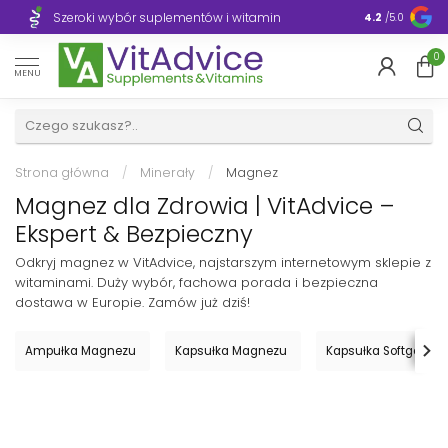
Szeroki wybór suplementów i witamin
Błyskawiczn
4.2
/5.0
0
MENU
Strona główna
/
Minerały
/
Magnez
Magnez dla Zdrowia | VitAdvice –
Ekspert & Bezpieczny
Odkryj magnez w VitAdvice, najstarszym internetowym sklepie z
witaminami. Duży wybór, fachowa porada i bezpieczna
dostawa w Europie. Zamów już dziś!
Ampułka Magnezu
Kapsułka Magnezu
Kapsułka Softgel z