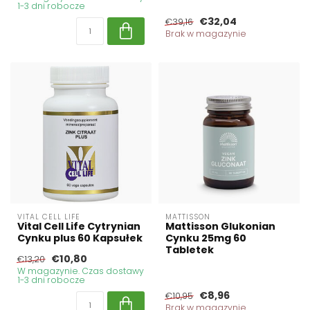
1-3 dni robocze
€32,04
€39,16
Brak w magazynie
VITAL CELL LIFE
MATTISSON
Vital Cell Life Cytrynian
Mattisson Glukonian
Cynku plus 60 Kapsułek
Cynku 25mg 60
Tabletek
€10,80
€13,20
W magazynie. Czas dostawy
1-3 dni robocze
€8,96
€10,95
Brak w magazynie