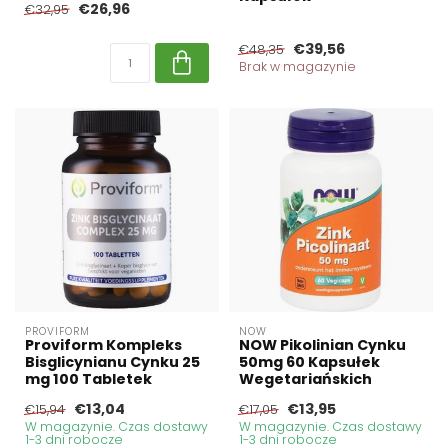
€26,96
€32,95
€39,56
€48,35
Brak w magazynie
PROVIFORM
NOW
Proviform Kompleks
NOW Pikolinian Cynku
Bisglicynianu Cynku 25
50mg 60 Kapsułek
mg 100 Tabletek
Wegetariańskich
€13,04
€13,95
€15,94
€17,05
W magazynie. Czas dostawy
W magazynie. Czas dostawy
1-3 dni robocze
1-3 dni robocze