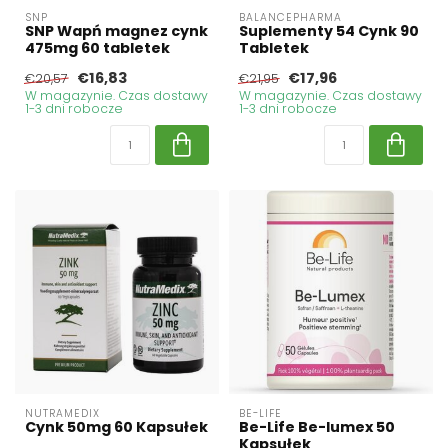
SNP
BALANCEPHARMA
SNP Wapń magnez cynk
Suplementy 54 Cynk 90
475mg 60 tabletek
Tabletek
€16,83
€17,96
€20,57
€21,95
W magazynie. Czas dostawy
W magazynie. Czas dostawy
1-3 dni robocze
1-3 dni robocze
NUTRAMEDIX
BE-LIFE
Cynk 50mg 60 Kapsułek
Be-Life Be-lumex 50
Kapsułek