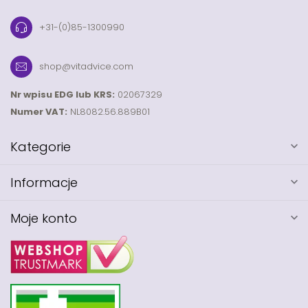
+31-(0)85-1300990
shop@vitadvice.com
Nr wpisu EDG lub KRS:
02067329
Numer VAT:
NL8082.56.889B01
Kategorie
Informacje
Moje konto