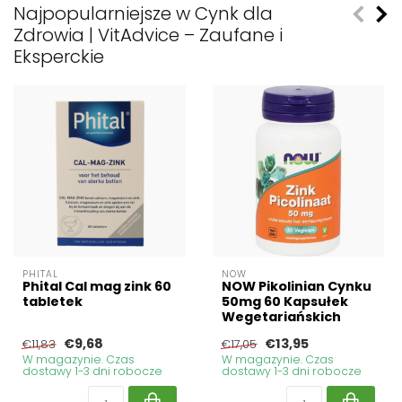
Najpopularniejsze w Cynk dla
Zdrowia | VitAdvice – Zaufane i
Eksperckie
PHITAL
NOW
Phital Cal mag zink 60
NOW Pikolinian Cynku
tabletek
50mg 60 Kapsułek
Wegetariańskich
€9,68
€13,95
€11,83
€17,05
W magazynie. Czas
W magazynie. Czas
dostawy 1-3 dni robocze
dostawy 1-3 dni robocze