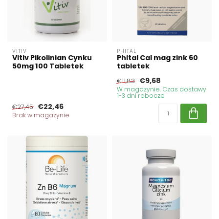
VITIV
PHITAL
Vitiv Pikolinian Cynku
Phital Cal mag zink 60
50mg 100 Tabletek
tabletek
€9,68
€11,83
W magazynie. Czas dostawy
1-3 dni robocze
€22,46
€27,45
Brak w magazynie