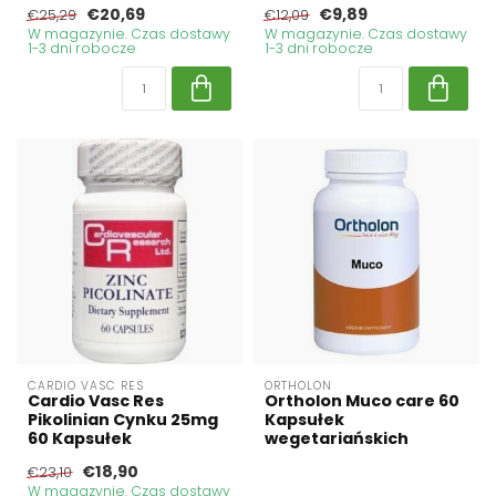
€20,69
€9,89
€25,29
€12,09
W magazynie. Czas dostawy
W magazynie. Czas dostawy
1-3 dni robocze
1-3 dni robocze
CARDIO VASC RES
ORTHOLON
Cardio Vasc Res
Ortholon Muco care 60
Pikolinian Cynku 25mg
Kapsułek
60 Kapsułek
wegetariańskich
€18,90
€23,10
W magazynie. Czas dostawy