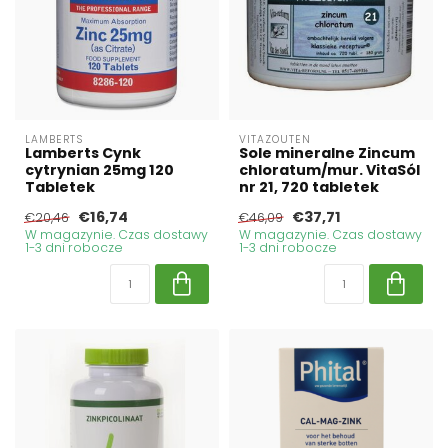
LAMBERTS
VITAZOUTEN
Lamberts Cynk
Sole mineralne Zincum
cytrynian 25mg 120
chloratum/mur. VitaSól
Tabletek
nr 21, 720 tabletek
€16,74
€37,71
€20,46
€46,09
W magazynie. Czas dostawy
W magazynie. Czas dostawy
1-3 dni robocze
1-3 dni robocze