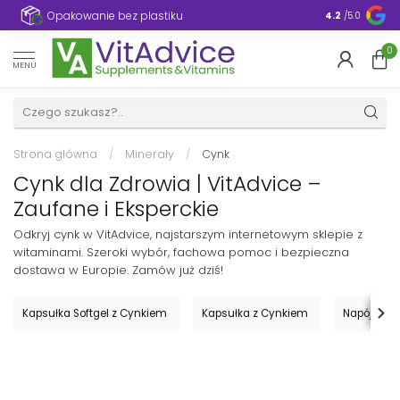
e
Opakowanie bez plastiku
4.2
/5.0
0
MENU
Strona główna
/
Minerały
/
Cynk
Cynk dla Zdrowia | VitAdvice –
Zaufane i Eksperckie
Odkryj cynk w VitAdvice, najstarszym internetowym sklepie z
witaminami. Szeroki wybór, fachowa pomoc i bezpieczna
dostawa w Europie. Zamów już dziś!
Kapsułka Softgel z Cynkiem
Kapsułka z Cynkiem
Napój z C