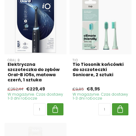
ORAL B
TIO
Elektryczna
Tio Tiosonik końcówki
szczoteczka do zębów
do szczoteczki
Oral-B iO5s, matowa
Sonicare, 2 sztuki
czerń, 1 sztuka
€229,49
€8,95
€252,44
€9,85
W magazynie. Czas dostawy
W magazynie. Czas dostawy
1-3 dni robocze
1-3 dni robocze