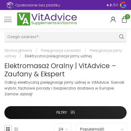
e
Opakowanie bez plastiku
4.2
/5.0
0
MENU
Strona główna
/
Pielęgnacja osobista
/
Pielęgnacja jamy
ustnej
/
Elektryczna pielęgnacja jamy ustnej
Elektromasaż Oralny | VitAdvice –
Zaufany & Ekspert
Odkryj elektryczną pielęgnację jamy ustnej w VitAdvice. Szeroki
wybór, fachowe porady i bezpieczna dostawa w Europie.
Zamów dzisiaj!
FILTRY