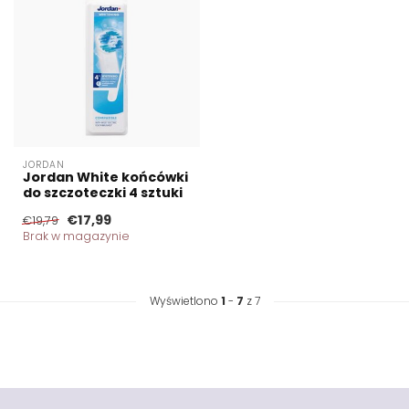
JORDAN
Jordan White końcówki
do szczoteczki 4 sztuki
€17,99
€19,79
Brak w magazynie
Wyświetlono
1
-
7
z 7