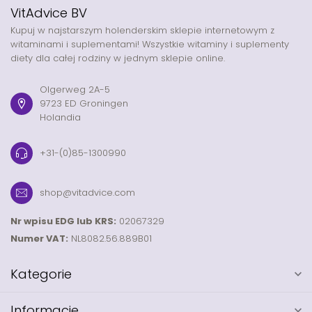
VitAdvice BV
Kupuj w najstarszym holenderskim sklepie internetowym z
witaminami i suplementami! Wszystkie witaminy i suplementy
diety dla całej rodziny w jednym sklepie online.
Olgerweg 2A-5
9723 ED Groningen
Holandia
+31-(0)85-1300990
shop@vitadvice.com
Nr wpisu EDG lub KRS:
02067329
Numer VAT:
NL8082.56.889B01
Kategorie
Informacje