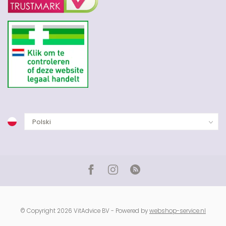
© Copyright 2026 VitAdvice BV - Powered by
webshop-service.nl