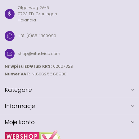
Olgerweg 2A-5
9723 ED Groningen
Holandia
+31-(0)85-1300990
shop@vitadvice.com
Nr wpisu EDG lub KRS:
02067329
Numer VAT:
NL8082.56.889B01
Kategorie
Informacje
Moje konto