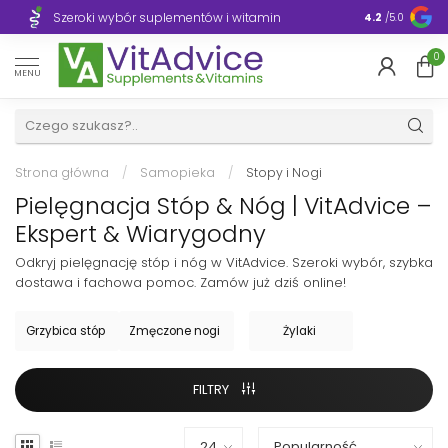
Szeroki wybór suplementów i witamin
Błyskawiczn
4.2
/5.0
0
MENU
Strona główna
/
Samopieka
/
Stopy i Nogi
Pielęgnacja Stóp & Nóg | VitAdvice –
Ekspert & Wiarygodny
Odkryj pielęgnację stóp i nóg w VitAdvice. Szeroki wybór, szybka
dostawa i fachowa pomoc. Zamów już dziś online!
Grzybica stóp
Zmęczone nogi
Żylaki
FILTRY