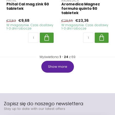
PHITAL
AROMEDICA
Phital Cal mag zink 60
Aromedica Magnez
tabletek
formuła quinto 60
tabletek
€9,68
€23,36
€11,83
€28,55
W magazynie. Czas dostawy
W magazynie. Czas dostawy
1-3 dni robocze
1-3 dni robocze
Wyświetlono
1
-
24
z 69
Show more
Zapisz się do naszego newslettera
Stay up to date with our latest offers