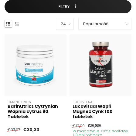
FILTRY
BARINUTRICS
LUCOVITAAL
Barinutrics Cytrynian
Lucovitaal Wapń
Wapnia cytrus 90
Magnez Cynk 100
Tabletek
tabletek
€9,89
€12,09
€30,33
€37,07
W magazynie. Czas dostawy
1-3 dni robocze