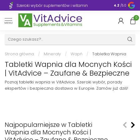
Szeroki wybór suplementów i witamin
Błyskawiczn
4.2
/5.0
0
MENU
Strona główna
/
Minerały
/
Wapń
/
Tabletka Wapnia
Tabletki Wapnia dla Mocnych Kości
| VitAdvice – Zaufane & Bezpieczne
Poznaj tabletki wapnia w VitAdvice. Szeroki wybór, porady
ekspertów i bezpieczna dostawa w Europie. Zamów już dziś!
Najpopularniejsze w Tabletki
Wapnia dla Mocnych Kości |
VitAdvice – Zaufane & Bezpieczne