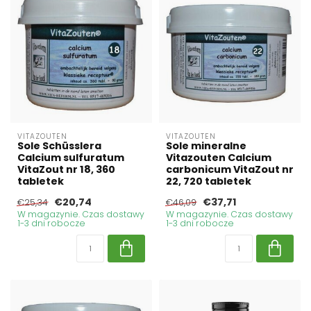
VITAZOUTEN
VITAZOUTEN
Sole Schüsslera
Sole mineralne
Calcium sulfuratum
Vitazouten Calcium
VitaZout nr 18, 360
carbonicum VitaZout nr
tabletek
22, 720 tabletek
€20,74
€37,71
€25,34
€46,09
W magazynie. Czas dostawy
W magazynie. Czas dostawy
1-3 dni robocze
1-3 dni robocze