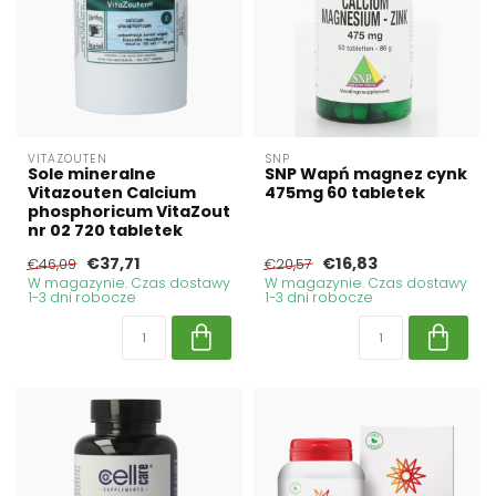
VITAZOUTEN
SNP
Sole mineralne
SNP Wapń magnez cynk
Vitazouten Calcium
475mg 60 tabletek
phosphoricum VitaZout
nr 02 720 tabletek
€37,71
€16,83
€46,09
€20,57
W magazynie. Czas dostawy
W magazynie. Czas dostawy
1-3 dni robocze
1-3 dni robocze