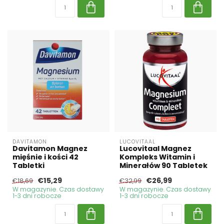
DAVITAMON
LUCOVITAAL
Davitamon Magnez
Lucovitaal Magnez
mięśnie i kości 42
Kompleks Witamin i
Tabletki
Minerałów 90 Tabletek
€15,29
€26,99
€18,69
€32,99
W magazynie. Czas dostawy
W magazynie. Czas dostawy
1-3 dni robocze
1-3 dni robocze