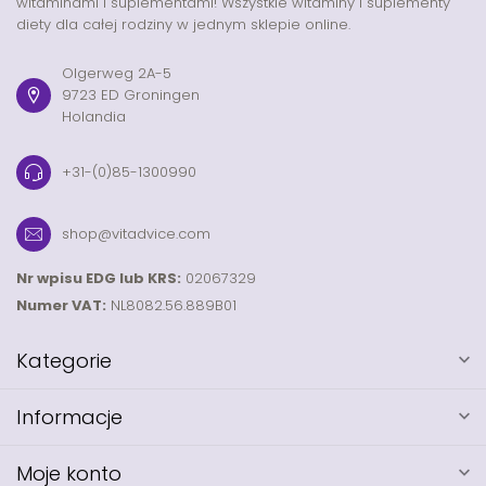
witaminami i suplementami! Wszystkie witaminy i suplementy
diety dla całej rodziny w jednym sklepie online.
Olgerweg 2A-5
9723 ED Groningen
Holandia
+31-(0)85-1300990
shop@vitadvice.com
Nr wpisu EDG lub KRS:
02067329
Numer VAT:
NL8082.56.889B01
Kategorie
Informacje
Moje konto