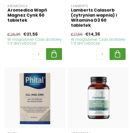
AROMEDICA
LAMBERTS
Aromedica Wapń
Lamberts Calasorb
Magnez Cynk 60
(cytrynian wapnia) i
tabletek
Witamina D3 60
tabletek
€21,56
€14,36
€26,35
€17,55
W magazynie. Czas dostawy
W magazynie. Czas dostawy
1-3 dni robocze
1-3 dni robocze