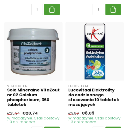
VITAZOUTEN
LUCOVITAAL
Sole Mineralne VitaZout
Lucovitaal Elektrolity
nr 02 Calcium
do codziennego
phosphoricum, 360
stosowania 10 tabletek
tabletek
musujących
€20,74
€8,09
€25,34
€9,89
W magazynie. Czas dostawy
W magazynie. Czas dostawy
1-3 dni robocze
1-3 dni robocze