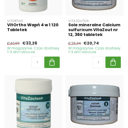
VITORTHO
VITAZOUTEN
VitOrtho Wapń 4 w 1 120
Sole mineralne Calcium
Tabletek
sulfuricum VitaZout nr
12, 360 tabletek
€33,26
€20,74
€40,65
€25,34
W magazynie. Czas dostawy
W magazynie. Czas dostawy
1-3 dni robocze
1-3 dni robocze