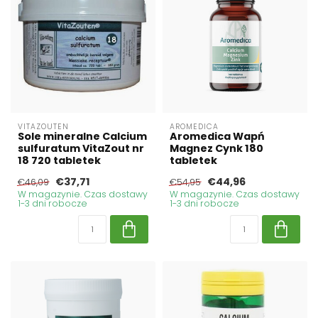
VITAZOUTEN
AROMEDICA
Sole mineralne Calcium
Aromedica Wapń
sulfuratum VitaZout nr
Magnez Cynk 180
18 720 tabletek
tabletek
€37,71
€44,96
€46,09
€54,95
W magazynie. Czas dostawy
W magazynie. Czas dostawy
1-3 dni robocze
1-3 dni robocze