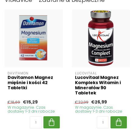
DAVITAMON
LUCOVITAAL
Davitamon Magnez
Lucovitaal Magnez
mięśnie i kości 42
Kompleks Witamin i
Tabletki
Minerałów 90
Tabletek
€15,29
€26,99
€18,69
€32,99
W magazynie. Czas
W magazynie. Czas
dostawy 1-3 dni robocze
dostawy 1-3 dni robocze