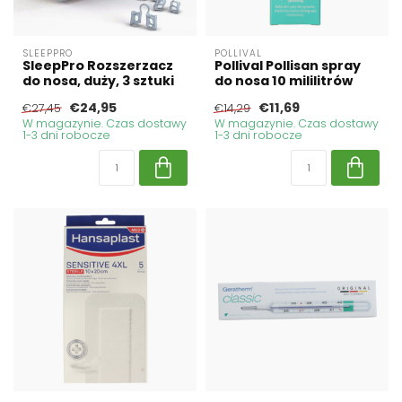
SLEEPPRO
POLLIVAL
SleepPro Rozszerzacz
Pollival Pollisan spray
do nosa, duży, 3 sztuki
do nosa 10 mililitrów
€24,95
€11,69
€27,45
€14,29
W magazynie. Czas dostawy
W magazynie. Czas dostawy
1-3 dni robocze
1-3 dni robocze