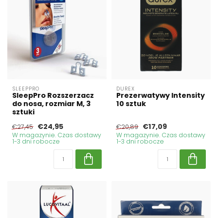
SLEEPPRO
DUREX
SleepPro Rozszerzacz
Prezerwatywy Intensity
do nosa, rozmiar M, 3
10 sztuk
sztuki
€24,95
€17,09
€27,45
€20,89
W magazynie. Czas dostawy
W magazynie. Czas dostawy
1-3 dni robocze
1-3 dni robocze