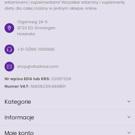
witaminami i suplementami! Wszystkie witaminy i suplementy
diety dla całej rodziny w jednym sklepie online.
Olgerweg 2A-5
9723 ED Groningen
Holandia
+31-(0)85-1300990
shop@vitadvice.com
Nr wpisu EDG lub KRS:
02067329
Numer VAT:
NL8082.56.889B01
Kategorie
Informacje
Moje konto