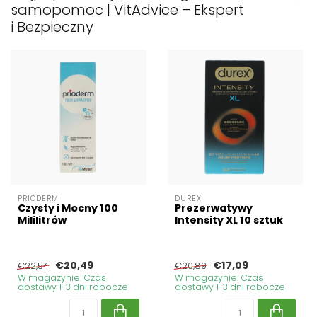
samopomoc | VitAdvice – Ekspert
i Bezpieczny
PRIODERM
DUREX
Czysty i Mocny 100
Prezerwatywy
Mililitrów
Intensity XL 10 sztuk
€20,49
€17,09
€22,54
€20,89
W magazynie. Czas
W magazynie. Czas
dostawy 1-3 dni robocze
dostawy 1-3 dni robocze