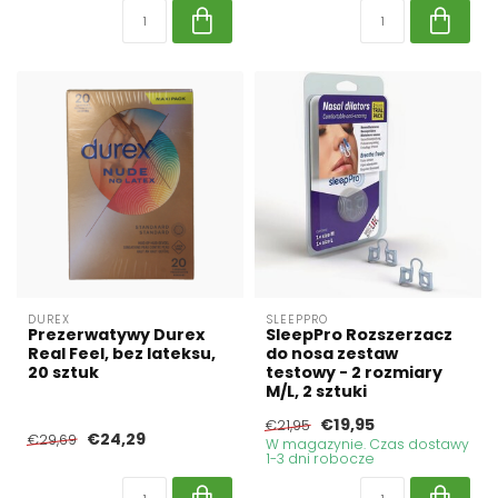
DUREX
SLEEPPRO
Prezerwatywy Durex
SleepPro Rozszerzacz
Real Feel, bez lateksu,
do nosa zestaw
20 sztuk
testowy - 2 rozmiary
M/L, 2 sztuki
€19,95
€21,95
€24,29
€29,69
W magazynie. Czas dostawy
1-3 dni robocze