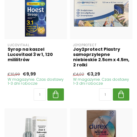
LUCOVITAAL
JOY2PROTECT
Syrop na kaszel
Joy2protect Plastry
Lucovitaal 3 w 1, 120
samoprzylepne
mililitrów
niebieskie 2.5cm x 4.5m,
2 rolki
€9,99
€3,29
€10,99
€4,02
W magazynie. Czas dostawy
W magazynie. Czas dostawy
1-3 dni robocze
1-3 dni robocze