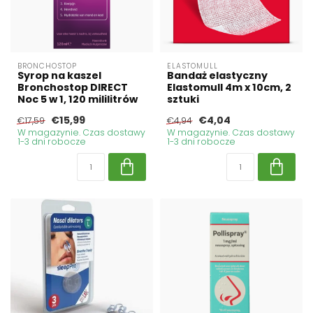
BRONCHOSTOP
ELASTOMULL
Syrop na kaszel
Bandaż elastyczny
Bronchostop DIRECT
Elastomull 4m x 10cm, 2
Noc 5 w 1, 120 mililitrów
sztuki
€15,99
€4,04
€17,59
€4,94
W magazynie. Czas dostawy
W magazynie. Czas dostawy
1-3 dni robocze
1-3 dni robocze