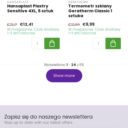
HANSAPLAST
GERATHERM
Hansaplast Plastry
Termometr szklany
Sensitive 4XL, 5 sztuk
Geratherm Classic 1
sztuka
€12,41
€9,99
€15,17
€10,99
W magazynie. Czas dostawy
W magazynie. Czas dostawy
1-3 dni robocze
1-3 dni robocze
Wyświetlono
1
-
24
z 55
Show more
Zapisz się do naszego newslettera
Stay up to date with our latest offers