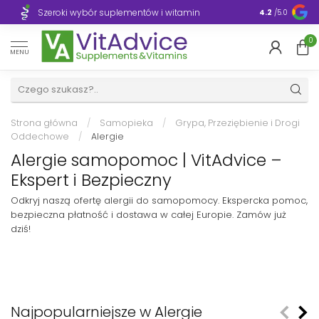
Szeroki wybór suplementów i witamin
Błyskawiczn
4.2
/5.0
0
MENU
Strona główna
/
Samopieka
/
Grypa, Przeziębienie i Drogi
Oddechowe
/
Alergie
Alergie samopomoc | VitAdvice –
Ekspert i Bezpieczny
Odkryj naszą ofertę alergii do samopomocy. Ekspercka pomoc,
bezpieczna płatność i dostawa w całej Europie. Zamów już
dziś!
Najpopularniejsze w Alergie