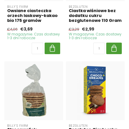
BILLY'S FARM
BEZGLUTEN
Owsiane ciasteczka
Ciastka wiśniowe bez
orzech laskowy-kakao
dodatku cukru
bio 175 gramów
bezglutenowe 110 Gram
€3,69
€2,99
€4,06
€3,29
W magazynie. Czas dostawy
W magazynie. Czas dostawy
1-3 dni robocze
1-3 dni robocze
BILLY'S FARM
BEZGLUTEN