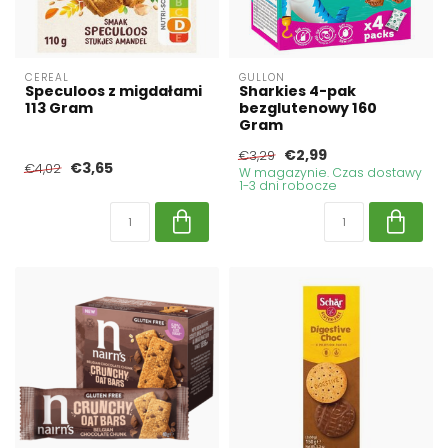
CEREAL
GULLON
Speculoos z migdałami
Sharkies 4-pak
113 Gram
bezglutenowy 160
Gram
€2,99
€3,29
€3,65
€4,02
W magazynie. Czas dostawy
1-3 dni robocze