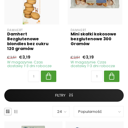
DAMHERT
DAMHERT
Damhert
Mini skałki kokosowe
Bezglutenowe
bezglutenowe 300
blondies bez cukru
Gramów
120 gramów
€3,19
€3,19
€3,51
€3,51
W magazynie. Czas
W magazynie. Czas
dostawy 1-3 dni robocze
dostawy 1-3 dni robocze
FILTRY