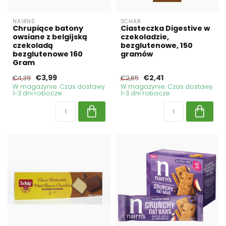
NAIRNS
SCHAR
Chrupiące batony
Ciasteczka Digestive w
owsiane z belgijską
czekoladzie,
czekoladą
bezglutenowe, 150
bezglutenowe 160
gramów
Gram
€3,99
€2,41
€4,39
€2,65
W magazynie. Czas dostawy
W magazynie. Czas dostawy
1-3 dni robocze
1-3 dni robocze