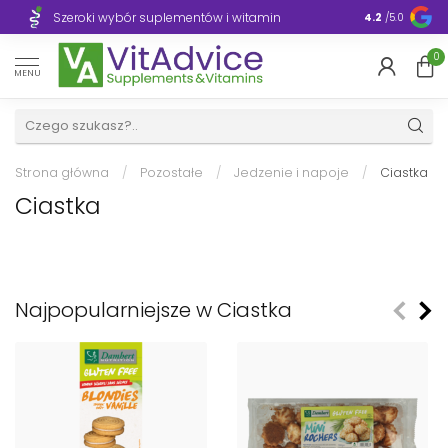
Szeroki wybór suplementów i witamin
Błyskawiczn
4.2
/5.0
0
MENU
Strona główna
/
Pozostałe
/
Jedzenie i napoje
/
Ciastka
Ciastka
Najpopularniejsze w Ciastka