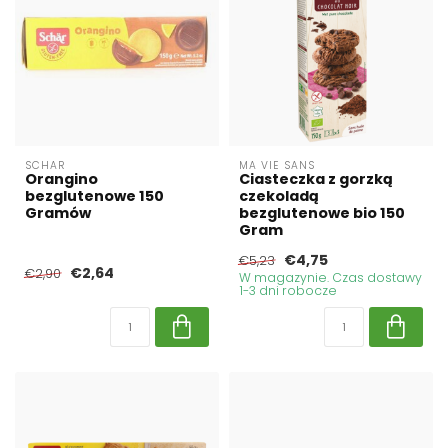
SCHAR
MA VIE SANS
Orangino
Ciasteczka z gorzką
bezglutenowe 150
czekoladą
Gramów
bezglutenowe bio 150
Gram
€4,75
€5,23
€2,64
€2,90
W magazynie. Czas dostawy
1-3 dni robocze