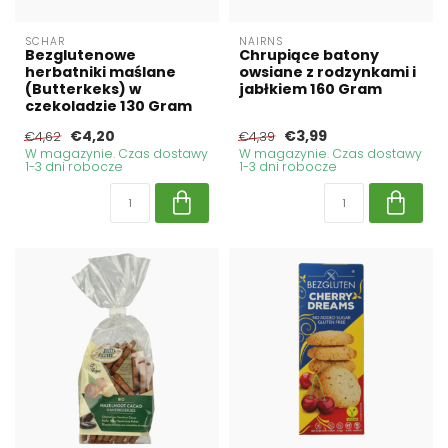
SCHAR
NAIRNS
Bezglutenowe
Chrupiące batony
herbatniki maślane
owsiane z rodzynkami i
(Butterkeks) w
jabłkiem 160 Gram
czekoladzie 130 Gram
€4,20
€3,99
€4,62
€4,39
W magazynie. Czas dostawy
W magazynie. Czas dostawy
1-3 dni robocze
1-3 dni robocze