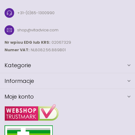
+31-(0)85-1300990
shop@vitadvice.com
Nr wpisu EDG lub KRS:
02067329
Numer VAT:
NL8082.56.889B01
Kategorie
Informacje
Moje konto