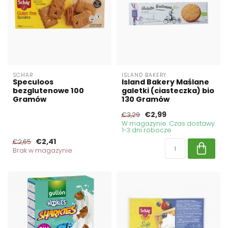
SCHAR
ISLAND BAKERY
Speculoos
Island Bakery Maślane
bezglutenowe 100
galetki (ciasteczka) bio
Gramów
130 Gramów
€2,99
€3,29
W magazynie. Czas dostawy
1-3 dni robocze
€2,41
€2,65
Brak w magazynie