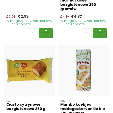
marmurkowe
bezglutenowe 250
gramów
€2,99
€4,37
€3,29
€4,81
W magazynie. Czas dostawy
W magazynie. Czas dostawy
1-3 dni robocze
1-3 dni robocze
SCHAR
BISSON
Ciasto cytrynowe
Mambo koekjes
bezglutenowe 250 g
madagaskarvanille bio
175.00 Gram