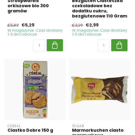
Stroopwafels
Bezgluten Ciasteczka
orkiszowe bio 300
czekoladowe bez
gramów
dodatku cukru,
bezglutenowe 110 Gram
€5,29
€2,99
€5,82
€3,29
W magazynie. Czas dostawy
W magazynie. Czas dostawy
1-3 dni robocze
1-3 dni robocze
CEREAL
SCHAR
Ciastko Dobre 150 g
Marmorkuchen ciasto