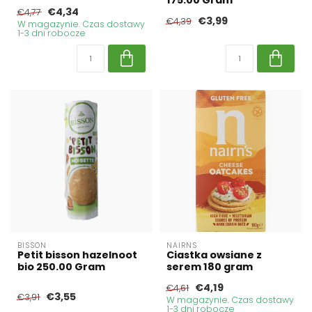
€4,34
€4,77
€3,99
€4,39
W magazynie. Czas dostawy
1-3 dni robocze
BISSON
NAIRNS
Petit bisson hazelnoot
Ciastka owsiane z
bio 250.00 Gram
serem 180 gram
€4,19
€4,61
€3,55
€3,91
W magazynie. Czas dostawy
1-3 dni robocze