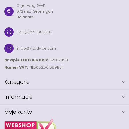
Olgerweg 2A-5
9723 ED Groningen
Holandia
+31-(0)85-1300990
shop@vitadvice.com
Nr wpisu EDG lub KRS:
02067329
Numer VAT:
NL8082.56.889B01
Kategorie
Informacje
Moje konto