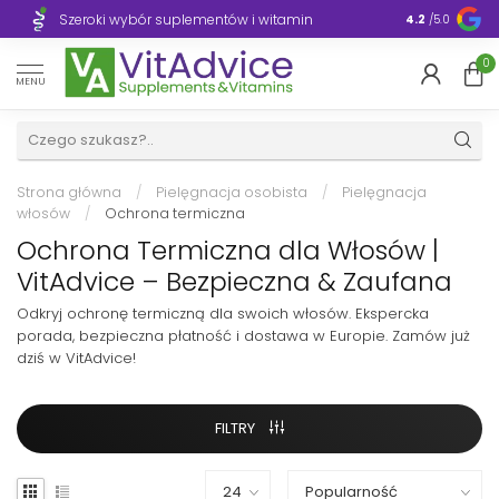
Szeroki wybór suplementów i witamin
Błyskawiczn
4.2
/5.0
0
MENU
Strona główna
/
Pielęgnacja osobista
/
Pielęgnacja
włosów
/
Ochrona termiczna
Ochrona Termiczna dla Włosów |
VitAdvice – Bezpieczna & Zaufana
Odkryj ochronę termiczną dla swoich włosów. Ekspercka
porada, bezpieczna płatność i dostawa w Europie. Zamów już
dziś w VitAdvice!
FILTRY