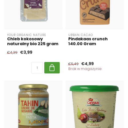
YOUR ORGANIC NATURE
URBAN CACAO
Chleb kokosowy
Pindakaas crunch
naturalny bio 225 gram
140.00 Gram
€3,99
€4,39
€4,99
€5,49
Brak w magazynie