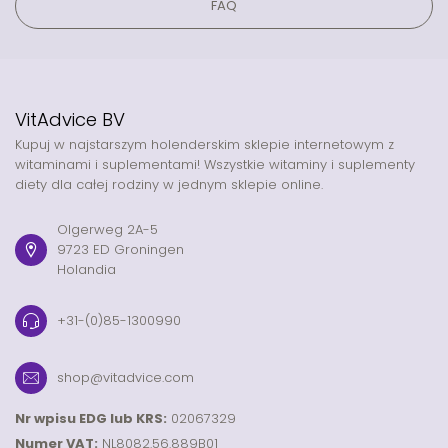
FAQ
VitAdvice BV
Kupuj w najstarszym holenderskim sklepie internetowym z
witaminami i suplementami! Wszystkie witaminy i suplementy
diety dla całej rodziny w jednym sklepie online.
Olgerweg 2A-5
9723 ED Groningen
Holandia
+31-(0)85-1300990
shop@vitadvice.com
Nr wpisu EDG lub KRS:
02067329
Numer VAT:
NL8082.56.889B01