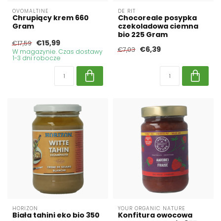
OVOMALTINE
DE RIT
Chrupiący krem 660
Chocoreale posypka
Gram
czekoladowa ciemna
bio 225 Gram
€15,99
€17,59
€6,39
€7,03
W magazynie. Czas dostawy
1-3 dni robocze
HORIZON
YOUR ORGANIC NATURE
Biała tahini eko bio 350
Konfitura owocowa