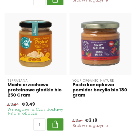
Brak w magazynie
TERRASANA
YOUR ORGANIC NATURE
Masło orzechowe
Pasta kanapkowa
proteinowe gładkie bio
pomidor bazylia bio 180
250 Gram
gram
€3,49
€3,84
W magazynie. Czas dostawy
1-3 dni robocze
€3,19
€3,51
Brak w magazynie