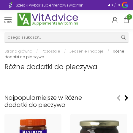
Szeroki wybór suplementów i witamin
Błyskawiczn
4.2
/5.0
0
MENU
Strona główna
/
Pozostałe
/
Jedzenie i napoje
/
Różne
dodatki do pieczywa
Różne dodatki do pieczywa
Najpopularniejsze w Różne
dodatki do pieczywa