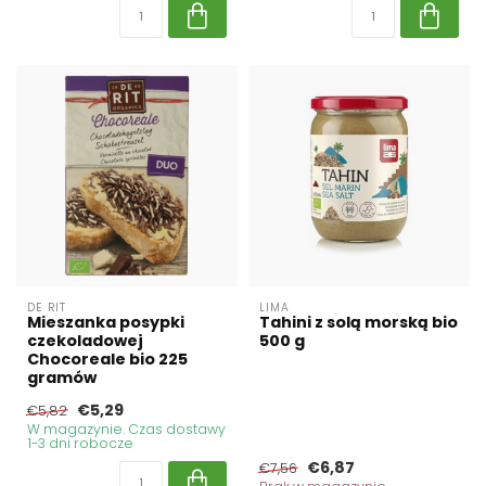
DE RIT
LIMA
Mieszanka posypki
Tahini z solą morską bio
czekoladowej
500 g
Chocoreale bio 225
gramów
€5,29
€5,82
W magazynie. Czas dostawy
1-3 dni robocze
€6,87
€7,56