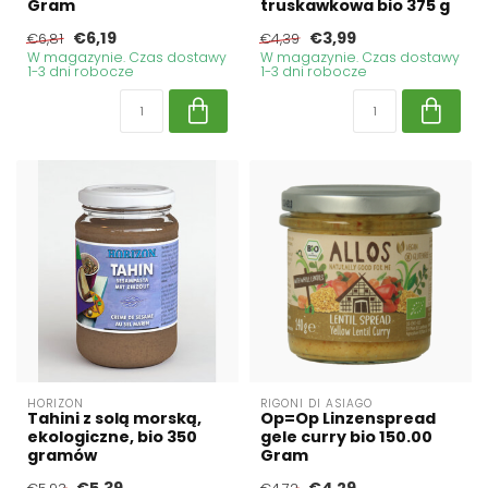
Gram
truskawkowa bio 375 g
€6,19
€3,99
€6,81
€4,39
W magazynie. Czas dostawy
W magazynie. Czas dostawy
1-3 dni robocze
1-3 dni robocze
HORIZON
RIGONI DI ASIAGO
Tahini z solą morską,
Op=Op Linzenspread
ekologiczne, bio 350
gele curry bio 150.00
gramów
Gram
€5,39
€4,29