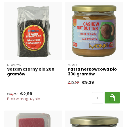
HORIZON
MONKI
Sezam czarny bio 200
Pasta nerkowcowa bio
gramów
330 gramów
€9,29
€10,22
€2,99
€3,29
Brak w magazynie