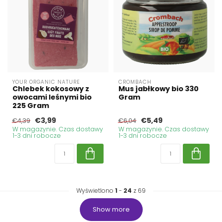
YOUR ORGANIC NATURE
CROMBACH
Chlebek kokosowy z
Mus jabłkowy bio 330
owocami leśnymi bio
Gram
225 Gram
€3,99
€5,49
€4,39
€6,04
W magazynie. Czas dostawy
W magazynie. Czas dostawy
1-3 dni robocze
1-3 dni robocze
Wyświetlono
1
-
24
z 69
Show more