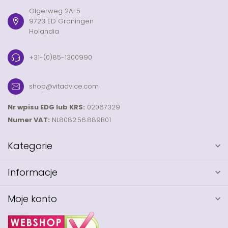
Olgerweg 2A-5
9723 ED Groningen
Holandia
+31-(0)85-1300990
shop@vitadvice.com
Nr wpisu EDG lub KRS:
02067329
Numer VAT:
NL8082.56.889B01
Kategorie
Informacje
Moje konto