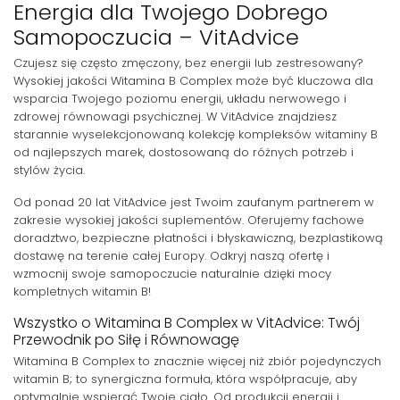
Energia dla Twojego Dobrego
Samopoczucia – VitAdvice
Czujesz się często zmęczony, bez energii lub zestresowany?
Wysokiej jakości Witamina B Complex może być kluczowa dla
wsparcia Twojego poziomu energii, układu nerwowego i
zdrowej równowagi psychicznej. W VitAdvice znajdziesz
starannie wyselekcjonowaną kolekcję kompleksów witaminy B
od najlepszych marek, dostosowaną do różnych potrzeb i
stylów życia.
Od ponad 20 lat VitAdvice jest Twoim zaufanym partnerem w
zakresie wysokiej jakości suplementów. Oferujemy fachowe
doradztwo, bezpieczne płatności i błyskawiczną, bezplastikową
dostawę na terenie całej Europy. Odkryj naszą ofertę i
wzmocnij swoje samopoczucie naturalnie dzięki mocy
kompletnych witamin B!
Wszystko o Witamina B Complex w VitAdvice: Twój
Przewodnik po Siłę i Równowagę
Witamina B Complex to znacznie więcej niż zbiór pojedynczych
witamin B; to synergiczna formuła, która współpracuje, aby
optymalnie wspierać Twoje ciało. Od produkcji energii i