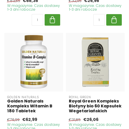
€68,36
€26,96
€83,55
€32,95
W magazynie. Czas dostawy
W magazynie. Czas dostawy
1-3 dni robocze
1-3 dni robocze
GOLDEN NATURALS
ROYAL GREEN
Golden Naturals
Royal Green Kompleks
Kompleks Witamin B
Biotyny bio 60 Kapsułek
180 Tabletek
Wegetariańskich
€62,99
€26,06
€76,99
€31,85
W magazynie. Czas dostawy
W magazynie. Czas dostawy
1-3 dni robocze
1-3 dni robocze