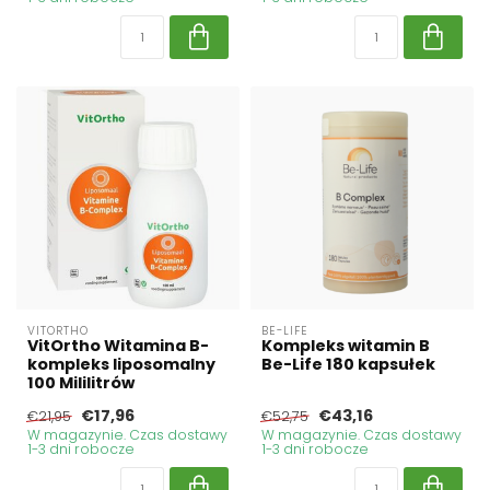
VITORTHO
BE-LIFE
VitOrtho Witamina B-
Kompleks witamin B
kompleks liposomalny
Be-Life 180 kapsułek
100 Mililitrów
€17,96
€43,16
€21,95
€52,75
W magazynie. Czas dostawy
W magazynie. Czas dostawy
1-3 dni robocze
1-3 dni robocze