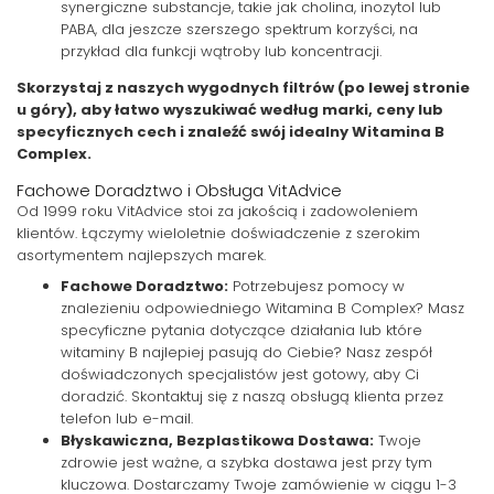
synergiczne substancje, takie jak cholina, inozytol lub
PABA, dla jeszcze szerszego spektrum korzyści, na
przykład dla funkcji wątroby lub koncentracji.
Skorzystaj z naszych wygodnych filtrów (po lewej stronie
u góry), aby łatwo wyszukiwać według marki, ceny lub
specyficznych cech i znaleźć swój idealny Witamina B
Complex.
Fachowe Doradztwo i Obsługa VitAdvice
Od 1999 roku VitAdvice stoi za jakością i zadowoleniem
klientów. Łączymy wieloletnie doświadczenie z szerokim
asortymentem najlepszych marek.
Fachowe Doradztwo:
Potrzebujesz pomocy w
znalezieniu odpowiedniego Witamina B Complex? Masz
specyficzne pytania dotyczące działania lub które
witaminy B najlepiej pasują do Ciebie? Nasz zespół
doświadczonych specjalistów jest gotowy, aby Ci
doradzić. Skontaktuj się z naszą obsługą klienta przez
telefon lub e-mail.
Błyskawiczna, Bezplastikowa Dostawa:
Twoje
zdrowie jest ważne, a szybka dostawa jest przy tym
kluczowa. Dostarczamy Twoje zamówienie w ciągu 1-3