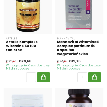
ARTELLE
MANNAVITAL
Artelle Kompleks
Mannavital Witamina B
Witamin B50 100
complex platinum 60
tabletek
Kapsułek
wegetariańskich
€20,66
€19,76
€25,25
€24,15
W magazynie. Czas dostawy
W magazynie. Czas dostawy
1-3 dni robocze
1-3 dni robocze