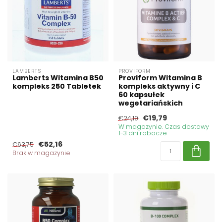
LAMBERTS
PROVIFORM
Lamberts Witamina B50
Proviform Witamina B
kompleks 250 Tabletek
kompleks aktywny i C
60 kapsułek
wegetariańskich
€19,79
€24,19
W magazynie. Czas dostawy
1-3 dni robocze
€52,16
€63,75
Brak w magazynie