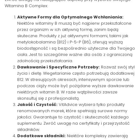
Witamina B Complex:
Aktywne Formy dla Optymalnego Wchłaniania:
Niektóre witaminy B muszą być najpierw przekształcone
przez organizm w ich aktywną formę, zanim będą
skuteczne. Produkty z już aktywnymi formami, takimi jak
metylokobalamina (B12) i P-5-P (B6), oferują wyższą
biodostępność i są bezpośrednio użyteczne dla Twojego
ciała. Jest to szczególnie ważne dla osób z ograniczoną
zdolnością przekształcania.
Dawkowanie i Specyficzne Potrzeby:
Rozważ swój styl
życia i dietę. Wegetarianie często potrzebują dodatkowej
B12. W stresujących okresach, intensywnym sporcie lub
podczas ciąży może być pożądane wyższe dawkowanie
niektórych witamin B. W razie wątpliwości zawsze
skonsultuj się z profesjonalistą.
Jakość i Czystość:
VitAdvice wybiera tylko produkty
renomowanych marek, które spełniają surowe normy
jakości. Gwarantuje to czystość i skuteczność każdego
suplementu. Zwróć uwagę na certyfikaty i przejrzystość
składników.
Dodatkowe składniki:
Niektóre kompleksy zawierają