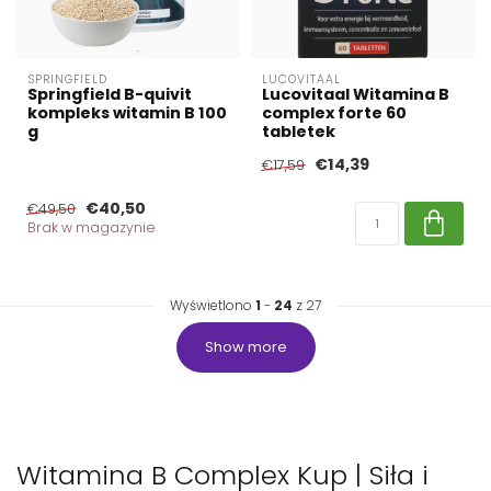
SPRINGFIELD
LUCOVITAAL
Springfield B-quivit
Lucovitaal Witamina B
kompleks witamin B 100
complex forte 60
g
tabletek
€14,39
€17,59
€40,50
€49,50
Brak w magazynie
Wyświetlono
1
-
24
z 27
Show more
Witamina B Complex Kup | Siła i