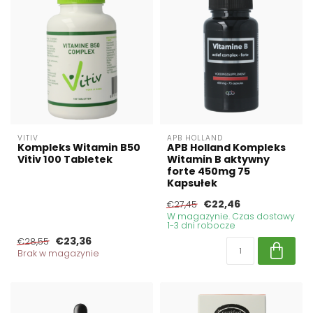
VITIV
APB HOLLAND
Kompleks Witamin B50
APB Holland Kompleks
Vitiv 100 Tabletek
Witamin B aktywny
forte 450mg 75
Kapsułek
€22,46
€27,45
W magazynie. Czas dostawy
1-3 dni robocze
€23,36
€28,55
Brak w magazynie