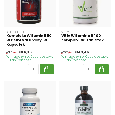
ALL NATURAL
VITIV
Kompleks Witamin B50
Vitiv Witamina B 100
W Pełni Naturalny 60
complex 100 tabletek
Kapsułek
€14,36
€49,46
€17,55
€60,45
W magazynie. Czas dostawy
W magazynie. Czas dostawy
1-3 dni robocze
1-3 dni robocze