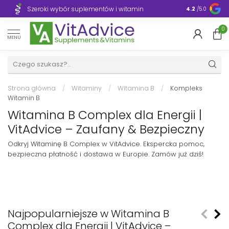
Szeroki wybór suplementów i witamin
Błyskawiczn
4.2
/5.0
0
MENU
Strona główna
/
Witaminy
/
Witamina B
/
Kompleks
Witamin B
Witamina B Complex dla Energii |
VitAdvice – Zaufany & Bezpieczny
Odkryj Witaminę B Complex w VitAdvice. Ekspercka pomoc,
bezpieczna płatność i dostawa w Europie. Zamów już dziś!
Najpopularniejsze w Witamina B
Complex dla Energii | VitAdvice –