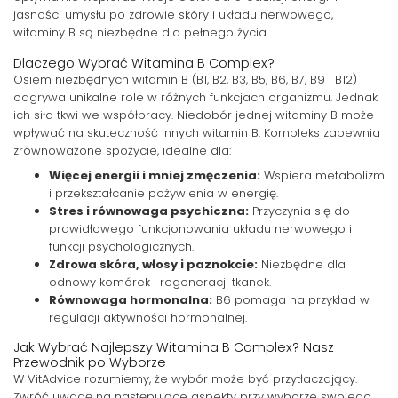
jasności umysłu po zdrowie skóry i układu nerwowego,
witaminy B są niezbędne dla pełnego życia.
Dlaczego Wybrać Witamina B Complex?
Osiem niezbędnych witamin B (B1, B2, B3, B5, B6, B7, B9 i B12)
odgrywa unikalne role w różnych funkcjach organizmu. Jednak
ich siła tkwi we współpracy. Niedobór jednej witaminy B może
wpływać na skuteczność innych witamin B. Kompleks zapewnia
zrównoważone spożycie, idealne dla:
Więcej energii i mniej zmęczenia:
Wspiera metabolizm
i przekształcanie pożywienia w energię.
Stres i równowaga psychiczna:
Przyczynia się do
prawidłowego funkcjonowania układu nerwowego i
funkcji psychologicznych.
Zdrowa skóra, włosy i paznokcie:
Niezbędne dla
odnowy komórek i regeneracji tkanek.
Równowaga hormonalna:
B6 pomaga na przykład w
regulacji aktywności hormonalnej.
Jak Wybrać Najlepszy Witamina B Complex? Nasz
Przewodnik po Wyborze
W VitAdvice rozumiemy, że wybór może być przytłaczający.
Zwróć uwagę na następujące aspekty przy wyborze swojego