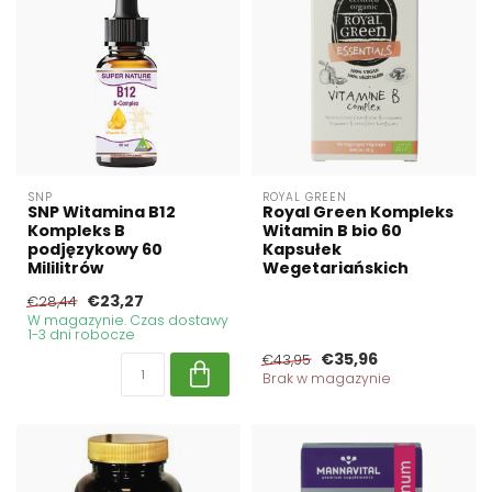
SNP
ROYAL GREEN
SNP Witamina B12
Royal Green Kompleks
Kompleks B
Witamin B bio 60
podjęzykowy 60
Kapsułek
Mililitrów
Wegetariańskich
€23,27
€28,44
W magazynie. Czas dostawy
1-3 dni robocze
€35,96
€43,95
Brak w magazynie