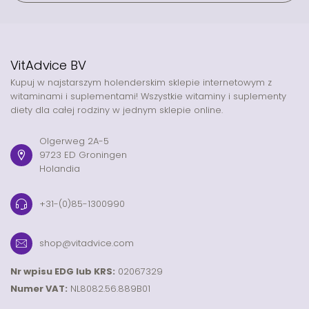
VitAdvice BV
Kupuj w najstarszym holenderskim sklepie internetowym z
witaminami i suplementami! Wszystkie witaminy i suplementy
diety dla całej rodziny w jednym sklepie online.
Olgerweg 2A-5
9723 ED Groningen
Holandia
+31-(0)85-1300990
shop@vitadvice.com
Nr wpisu EDG lub KRS:
02067329
Numer VAT:
NL8082.56.889B01