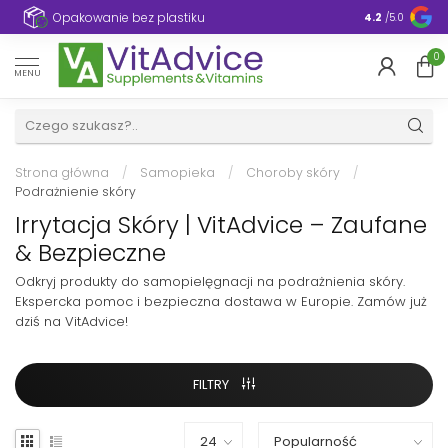
e
Opakowanie bez plastiku
4.2
/5.0
0
MENU
Strona główna
/
Samopieka
/
Choroby skóry
/
Podrażnienie skóry
Irrytacja Skóry | VitAdvice – Zaufane
& Bezpieczne
Odkryj produkty do samopielęgnacji na podrażnienia skóry.
Ekspercka pomoc i bezpieczna dostawa w Europie. Zamów już
dziś na VitAdvice!
FILTRY