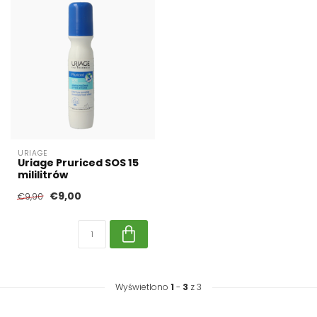
URIAGE
Uriage Pruriced SOS 15
mililitrów
€9,00
€9,90
Wyświetlono
1
-
3
z 3