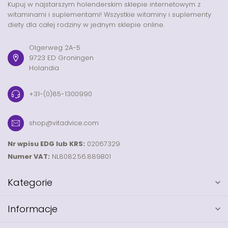
Kupuj w najstarszym holenderskim sklepie internetowym z
witaminami i suplementami! Wszystkie witaminy i suplementy
diety dla całej rodziny w jednym sklepie online.
Olgerweg 2A-5
9723 ED Groningen
Holandia
+31-(0)85-1300990
shop@vitadvice.com
Nr wpisu EDG lub KRS:
02067329
Numer VAT:
NL8082.56.889B01
Kategorie
Informacje