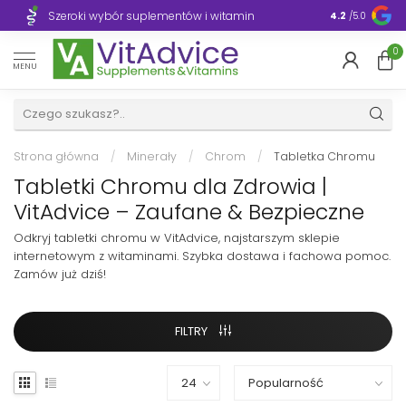
Szeroki wybór suplementów i witamin
Błyskawiczn
4.2
/5.0
0
MENU
Strona główna
/
Minerały
/
Chrom
/
Tabletka Chromu
Tabletki Chromu dla Zdrowia |
VitAdvice – Zaufane & Bezpieczne
Odkryj tabletki chromu w VitAdvice, najstarszym sklepie
internetowym z witaminami. Szybka dostawa i fachowa pomoc.
Zamów już dziś!
FILTRY