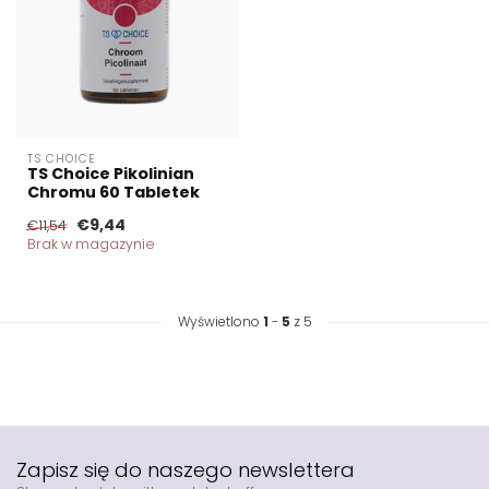
TS CHOICE
TS Choice Pikolinian
Chromu 60 Tabletek
€9,44
€11,54
Brak w magazynie
Wyświetlono
1
-
5
z 5
Zapisz się do naszego newslettera