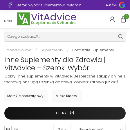
Szeroki wybór suplementów i witamin
Błyskawiczn
4.2
/5.0
0
MENU
Strona główna
/
Suplementy
/
Pozostałe Suplementy
Inne Suplementy dla Zdrowia |
VitAdvice – Szeroki Wybór
Odkryj inne suplementy w VitAdvice. Bezpieczne zakupy online z
fachową obsługą i szybką dostawą. Wybierz zdrowo już dziś!
Małż Zielonowargowy
Mleko Klaczy
FILTRY