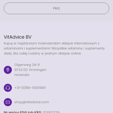
FAQ
VitAdvice BV
Kupuj w najstarszym holenderskim sklepie internetowym z
witaminami i suplementami! Wszystkie witaminy i suplementy
diety dla całej rodziny w jednym sklepie online.
Olgerweg 2A-5
9723 ED Groningen
Holandia
+31-(0)85-1300990
shop@vitadvice.com
Nr wpisu EDG lub KRS:
02067329