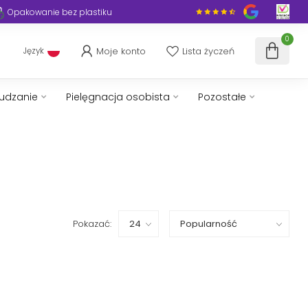
Opakowanie bez plastiku
0
Moje konto
Lista życzeń
Język
hudzanie
Pielęgnacja osobista
Pozostałe
Pokazać: