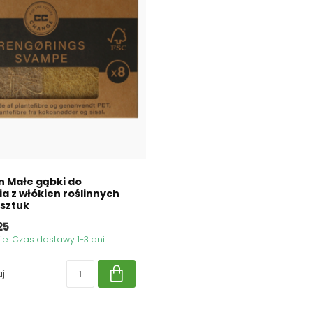
 Małe gąbki do
a z włókien roślinnych
 sztuk
25
. Czas dostawy 1-3 dni
j