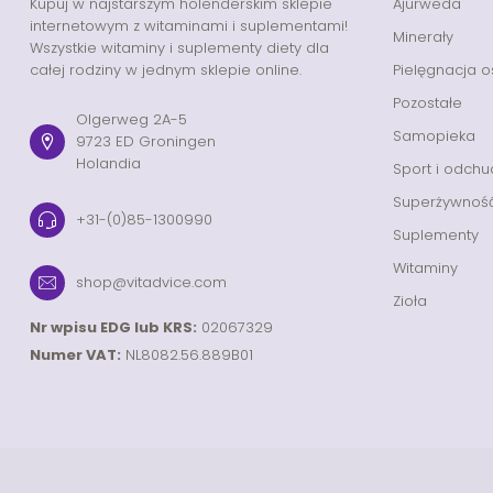
Kupuj w najstarszym holenderskim sklepie
Ajurweda
internetowym z witaminami i suplementami!
Minerały
Wszystkie witaminy i suplementy diety dla
całej rodziny w jednym sklepie online.
Pielęgnacja o
Pozostałe
Olgerweg 2A-5
Samopieka
9723 ED Groningen
Holandia
Sport i odchu
Superżywnoś
+31-(0)85-1300990
Suplementy
Witaminy
shop@vitadvice.com
Zioła
Nr wpisu EDG lub KRS:
02067329
Numer VAT:
NL8082.56.889B01