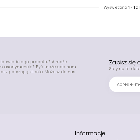
Wyświetlono
1
-
1
z 1
Zapisz się
odpowiedniego produktu? A może
zym asortymencie? Być może uda nam
Stay up to date
z naszą obsługą klienta. Możesz do nas
Informacje