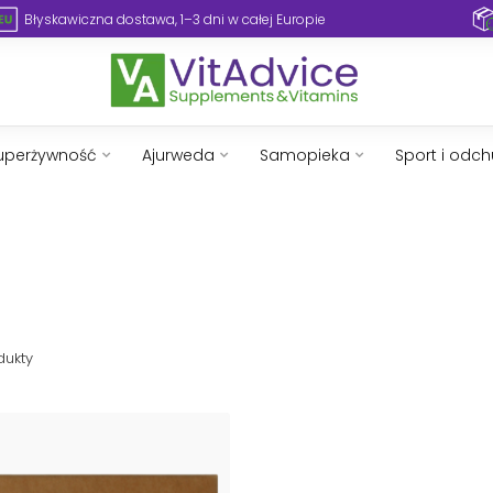
Błyskawiczna dostawa, 1–3 dni w całej Europie
uperżywność
Ajurweda
Samopieka
Sport i odc
dukty