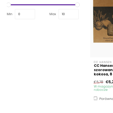
Min
Max
CC HANSEN
CC Hansen
szorowani
kokosa, 8
€5,
€5,78
W magazynie
robocze
Porówna