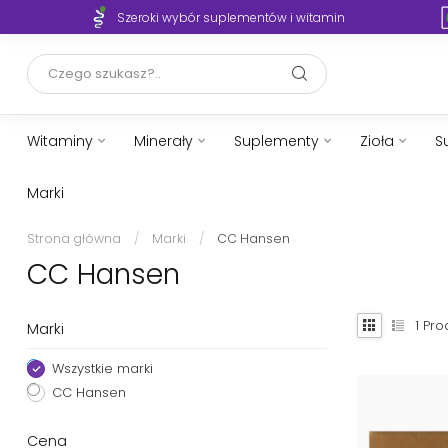
Szeroki wybór suplementów i witamin
Witaminy
Minerały
Suplementy
Zioła
S
Marki
Strona główna
/
Marki
/
CC Hansen
CC Hansen
1
Pro
Marki
Wszystkie marki
CC Hansen
Cena