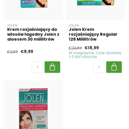
JOLEN
JOLEN
Krem rozjaśniający do
Jolen Krem
włosów łagodny Jolen z
rozjaśniający Regular
aloesem 30 mililitrów
125 Mililitrów
€18,99
€20,89
€8,99
€9,89
W magazynie. Czas dostawy
1-3 dni robocze