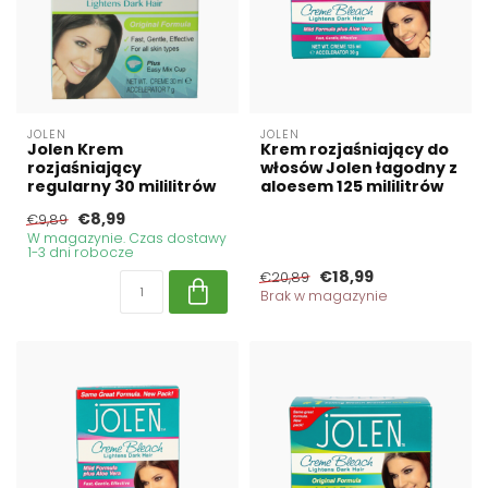
JOLEN
JOLEN
Jolen Krem
Krem rozjaśniający do
rozjaśniający
włosów Jolen łagodny z
regularny 30 mililitrów
aloesem 125 mililitrów
€8,99
€9,89
W magazynie. Czas dostawy
1-3 dni robocze
€18,99
€20,89
Brak w magazynie