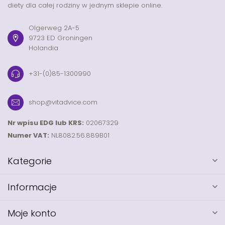
diety dla całej rodziny w jednym sklepie online.
Olgerweg 2A-5
9723 ED Groningen
Holandia
+31-(0)85-1300990
shop@vitadvice.com
Nr wpisu EDG lub KRS:
02067329
Numer VAT:
NL8082.56.889B01
Kategorie
Informacje
Moje konto